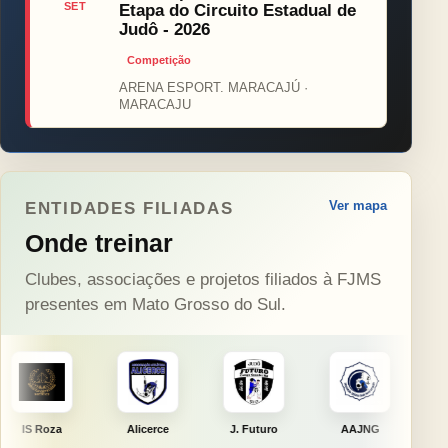
SET
Etapa do Circuito Estadual de
Judô - 2026
Competição
ARENA ESPORT. MARACAJÚ ·
MARACAJU
Ver mapa
ENTIDADES FILIADAS
Onde treinar
Clubes, associações e projetos filiados à FJMS
presentes em Mato Grosso do Sul.
Alicerce
J. Futuro
AAJNG
TSURU