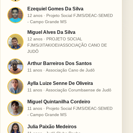
Ezequiel Gomes Da Silva
E
12 anos · Projeto Social FJMS/DEAC-SEMED
- Campo Grande MS
Miguel Alves Da Silva
12 anos · PROJETO SOCIAL
M
FJMS/JITAKIOEI/ASSOCIAÇÃO CANO DE
JUDÔ
Arthur Barreiros Dos Santos
A
11 anos · Associação Cano de Judô
Aylla Luize Senne De Oliveira
A
11 anos · Associação Corumbaense de Judô
Miguel Quintanilha Cordeiro
M
11 anos · Projeto Social FJMS/DEAC-SEMED
- Campo Grande MS
Julia Paixão Medeiros
J