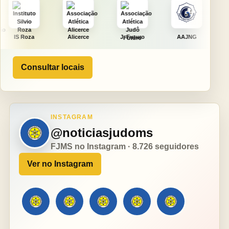
Alicerce
J. Futuro
AAJNG
TSURU
Consultar locais
INSTAGRAM
@noticiasjudoms
FJMS no Instagram · 8.726 seguidores
Ver no Instagram