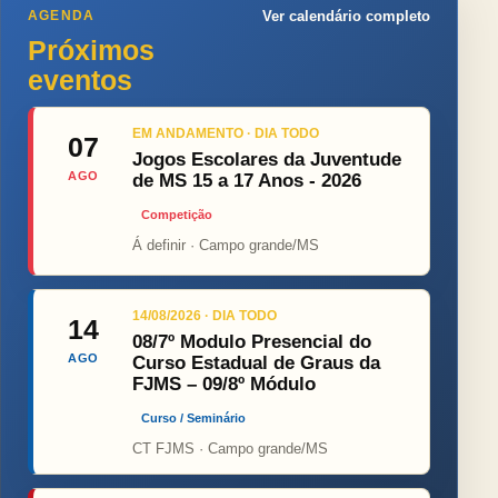
AGENDA
Ver calendário completo
Próximos
eventos
EM ANDAMENTO · DIA TODO
07
Jogos Escolares da Juventude
AGO
de MS 15 a 17 Anos - 2026
Competição
Á definir · Campo grande/MS
14/08/2026 · DIA TODO
14
08/7º Modulo Presencial do
AGO
Curso Estadual de Graus da
FJMS – 09/8º Módulo
Curso / Seminário
CT FJMS · Campo grande/MS