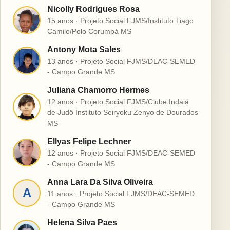
Nicolly Rodrigues Rosa
N
15 anos · Projeto Social FJMS/Instituto Tiago
Camilo/Polo Corumbá MS
Antony Mota Sales
A
13 anos · Projeto Social FJMS/DEAC-SEMED
- Campo Grande MS
Juliana Chamorro Hermes
12 anos · Projeto Social FJMS/Clube Indaiá
J
de Judô Instituto Seiryoku Zenyo de Dourados
MS
Ellyas Felipe Lechner
E
12 anos · Projeto Social FJMS/DEAC-SEMED
- Campo Grande MS
Anna Lara Da Silva Oliveira
A
11 anos · Projeto Social FJMS/DEAC-SEMED
- Campo Grande MS
Helena Silva Paes