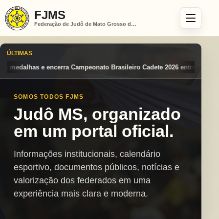
FJMS
Federação de Judô de Mato Grosso do Sul
ÚLTIMAS
o Brasileiro Cadete 2026 entre os destaques nacionais
Mato Grosso d
SOMOS TODOS FJMS
Judô MS, organizado
em um portal oficial.
Informações institucionais, calendário
esportivo, documentos públicos, notícias e
valorização dos federados em uma
experiência mais clara e moderna.