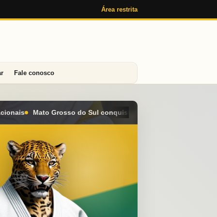
Área restrita
ar
Fale conosco
a seis medalhas e alcança o 4º lugar geral no Campeonato Brasil