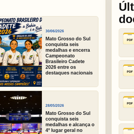
Úl
do
30/06/2026
Mato Grosso do Sul
PDF
conquista seis
medalhas e encerra
Campeonato
Brasileiro Cadete
2026 entre os
PDF
destaques nacionais
PDF
28/05/2026
Mato Grosso do Sul
conquista seis
medalhas e alcança o
4º lugar geral no