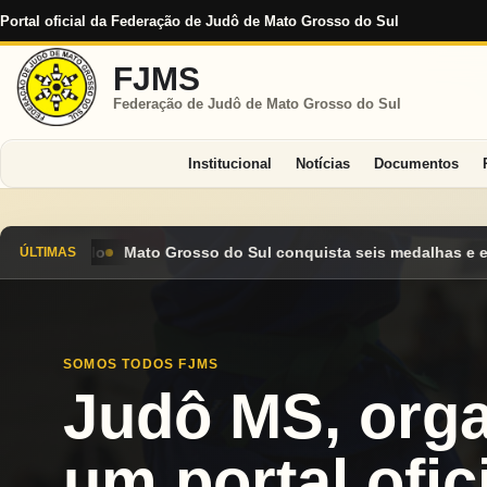
Portal oficial da Federação de Judô de Mato Grosso do Sul
FJMS
Federação de Judô de Mato Grosso do Sul
Institucional
Notícias
Documentos
onquista seis medalhas e encerra Campeonato Brasileiro Cadete 
ÚLTIMAS
SOMOS TODOS FJMS
Judô MS, org
um portal ofici