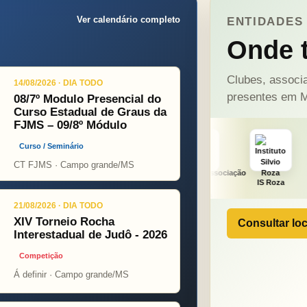
Ver calendário completo
ENTIDADES 
Onde t
Clubes, associa
14/08/2026 · DIA TODO
presentes em M
08/7º Modulo Presencial do
Curso Estadual de Graus da
FJMS – 09/8º Módulo
Curso / Seminário
CT FJMS · Campo grande/MS
ONÇA PINT
PSOPJ
IS Roza
Alicerce
21/08/2026 · DIA TODO
XIV Torneio Rocha
Consultar loc
Interestadual de Judô - 2026
Competição
Á definir · Campo grande/MS