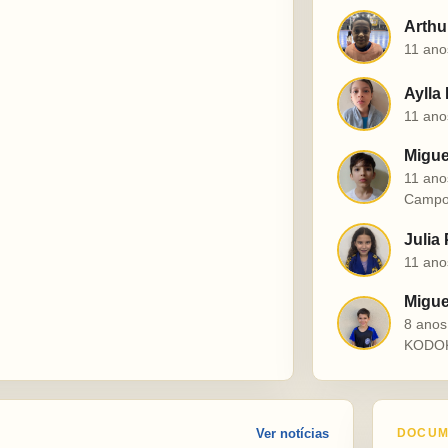
Arthu
A
11 ano
Aylla
A
11 ano
Migue
M
11 ano
Campo
Julia
J
11 ano
Miguel
M
8 ano
KODO
Ver notícias
DOCUM