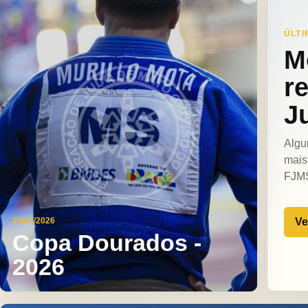
ÚLTI
M
r
J
Algu
mais
FJM
Ve
25/07/2026
Copa Dourados -
2026