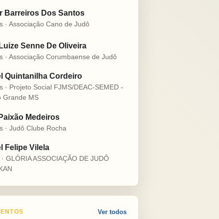
r Barreiros Dos Santos
s · Associação Cano de Judô
 Luize Senne De Oliveira
s · Associação Corumbaense de Judô
l Quintanilha Cordeiro
s · Projeto Social FJMS/DEAC-SEMED -
 Grande MS
 Paixão Medeiros
s · Judô Clube Rocha
 Felipe Vilela
s · GLÓRIA ASSOCIAÇÃO DE JUDÔ
KAN
ENTOS
Ver todos