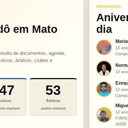
FEDERADOS
Anive
dô em Mato
dia
Maria
M
12 ano
onsulta de documentos, agenda,
Campo
nicos, árbitros, clubes e
Norma
N
12 ano
Ezequ
47
53
E
12 ano
Campo
cnicos
Árbitros
Migue
nais regulares
quadro estadual
12 an
M
FJMS/
JUDÔ