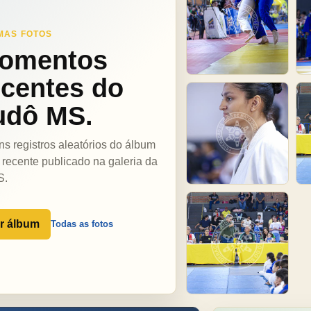
MAS FOTOS
omentos
ecentes do
udô MS.
ns registros aleatórios do álbum
 recente publicado na galeria da
S.
r álbum
Todas as fotos