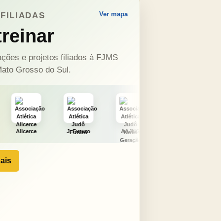
Ver mapa
FILIADAS
reinar
ções e projetos filiados à FJMS
ato Grosso do Sul.
J. Futuro
AAJNG
TSURU
AJCS
ais