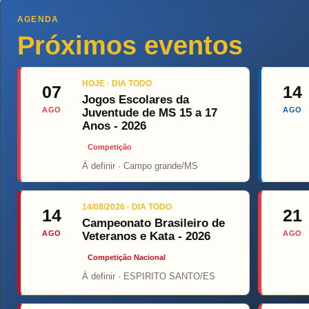
AGENDA
Próximos eventos
HOJE · DIA TODO
07
14
Jogos Escolares da
AGO
AGO
Juventude de MS 15 a 17
Anos - 2026
Competição
Á definir · Campo grande/MS
Top Fight
14/08/2026 · DIA TODO
14
21
Campeonato Brasileiro de
AGO
AGO
Veteranos e Kata - 2026
Competição Nacional
Á definir · ESPIRITO SANTO/ES