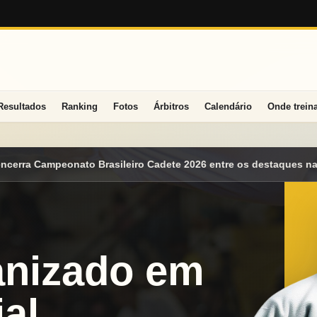
Resultados
Ranking
Fotos
Árbitros
Calendário
Onde trein
2026 entre os destaques nacionais
Mato Grosso do Sul conquist
anizado em
al.