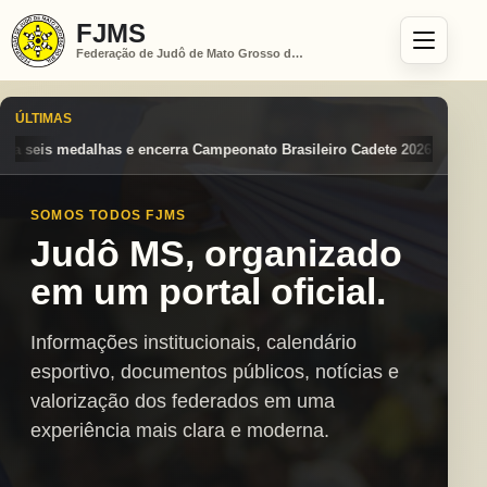
FJMS
Federação de Judô de Mato Grosso do Sul
ÚLTIMAS
eonato Brasileiro Cadete 2026 entre os destaques nacionais
Mato Gro
SOMOS TODOS FJMS
Judô MS, organizado
em um portal oficial.
Informações institucionais, calendário
esportivo, documentos públicos, notícias e
valorização dos federados em uma
experiência mais clara e moderna.