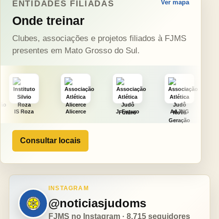
Ver mapa
ENTIDADES FILIADAS
Onde treinar
Clubes, associações e projetos filiados à FJMS
presentes em Mato Grosso do Sul.
Alicerce
J. Futuro
AAJNG
TSURU
Consultar locais
INSTAGRAM
@noticiasjudoms
FJMS no Instagram · 8.715 seguidores