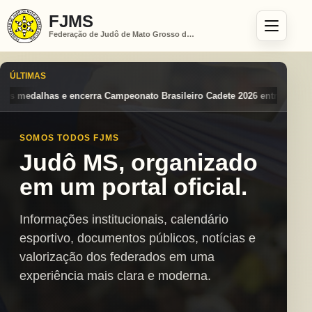
FJMS
Federação de Judô de Mato Grosso do Sul
ÚLTIMAS
to Brasileiro Cadete 2026 entre os destaques nacionais
Mato Grosso 
SOMOS TODOS FJMS
Judô MS, organizado
em um portal oficial.
Informações institucionais, calendário
esportivo, documentos públicos, notícias e
valorização dos federados em uma
experiência mais clara e moderna.