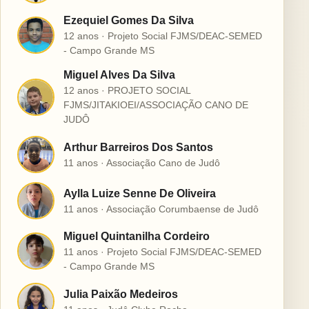
Ezequiel Gomes Da Silva
E
12 anos · Projeto Social FJMS/DEAC-SEMED
- Campo Grande MS
Miguel Alves Da Silva
12 anos · PROJETO SOCIAL
M
FJMS/JITAKIOEI/ASSOCIAÇÃO CANO DE
JUDÔ
Arthur Barreiros Dos Santos
A
11 anos · Associação Cano de Judô
Aylla Luize Senne De Oliveira
A
11 anos · Associação Corumbaense de Judô
Miguel Quintanilha Cordeiro
M
11 anos · Projeto Social FJMS/DEAC-SEMED
- Campo Grande MS
Julia Paixão Medeiros
J