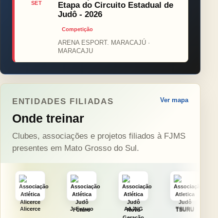
SET
Etapa do Circuito Estadual de
Judô - 2026
Competição
ARENA ESPORT. MARACAJÚ ·
MARACAJU
Ver mapa
ENTIDADES FILIADAS
Onde treinar
Clubes, associações e projetos filiados à FJMS
presentes em Mato Grosso do Sul.
e
J. Futuro
AAJNG
TSURU
AJCS