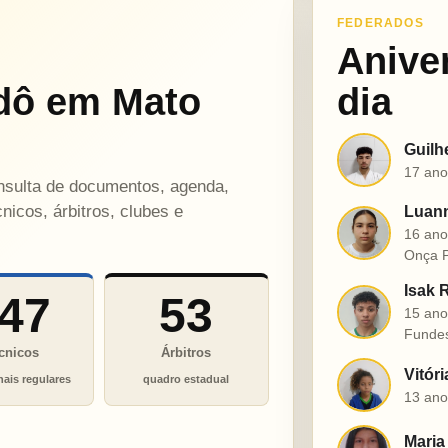
FEDERADOS
Anive
dô em Mato
dia
Guilh
G
17 ano
onsulta de documentos, agenda,
nicos, árbitros, clubes e
Luann
L
16 ano
Onça P
Isak 
47
53
I
15 ano
Funde
cnicos
Árbitros
Vitór
V
nais regulares
quadro estadual
13 ano
Maria