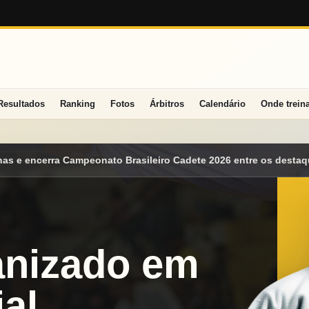
Resultados
Ranking
Fotos
Árbitros
Calendário
Onde trein
o Cadete 2026 entre os destaques nacionais
Mato Grosso do Sul
anizado em
al.