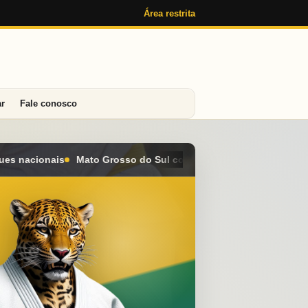
Área restrita
ar
Fale conosco
 conquista seis medalhas e alcança o 4º lugar geral no Campeon