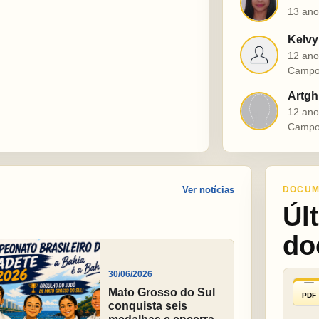
M
13 ano
Kelvy
K
12 ano
Campo
Artgh
A
12 ano
Campo
Ver notícias
DOCUM
Úl
do
30/06/2026
Mato Grosso do Sul
PDF
conquista seis