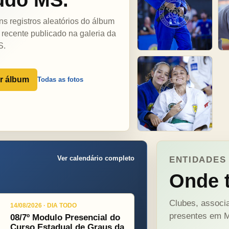
ns registros aleatórios do álbum
 recente publicado na galeria da
S.
r álbum
Todas as fotos
Ver calendário completo
ENTIDADES 
Onde t
Clubes, associa
14/08/2026 · DIA TODO
presentes em M
08/7º Modulo Presencial do
Curso Estadual de Graus da