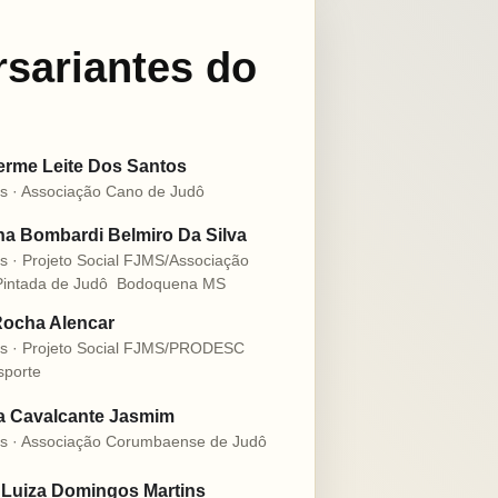
rsariantes do
erme Leite Dos Santos
s · Associação Cano de Judô
a Bombardi Belmiro Da Silva
s · Projeto Social FJMS/Associação
intada de Judô  Bodoquena MS
Rocha Alencar
s · Projeto Social FJMS/PRODESC
sporte
ia Cavalcante Jasmim
s · Associação Corumbaense de Judô
 Luiza Domingos Martins