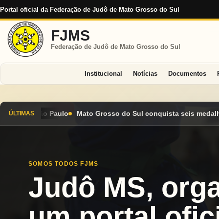
Portal oficial da Federação de Judô de Mato Grosso do Sul
FJMS
Federação de Judô de Mato Grosso do Sul
Institucional
Notícias
Documentos
 do Sul conquista seis medalhas e encerra Campeonato Brasileir
ÚLTIMAS
SOMOS TODOS FJMS
Judô MS, org
um portal ofici