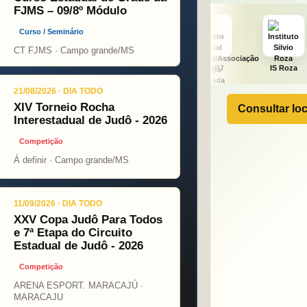
FJMS – 09/8º Módulo
Curso / Seminário
CT FJMS · Campo grande/MS
ght
ONÇA PINT
PSOPJ
IS Roza
Alicerce
21/08/2026 · DIA TODO
XIV Torneio Rocha
Consultar loc
Interestadual de Judô - 2026
Competição
Á definir · Campo grande/MS
11/09/2026 · DIA TODO
XXV Copa Judô Para Todos
e 7ª Etapa do Circuito
Estadual de Judô - 2026
Competição
ARENA ESPORT. MARACAJÚ ·
MARACAJU