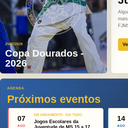
Algu
mais
FJM
Ve
25/07/2026
Copa Dourados -
2026
AGENDA
Próximos eventos
EM ANDAMENTO · DIA TODO
07
14
Jogos Escolares da
AGO
AGO
Juventude de MS 15 a 17