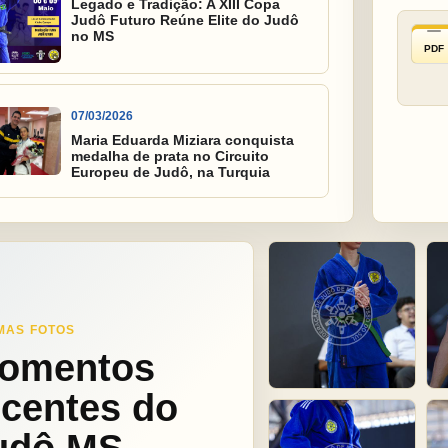
Legado e Tradição: A XIII Copa
Judô Futuro Reúne Elite do Judô
no MS
PDF
07/03/2026
Maria Eduarda Miziara conquista
medalha de prata no Circuito
Europeu de Judô, na Turquia
MAS FOTOS
omentos
ecentes do
udô MS.