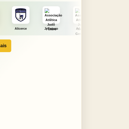
J. Futuro
AAJNG
TSURU
AJCS
ais