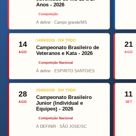
Anos - 2026
Competição
Á definir · Campo grande/MS
Top Fi
14/08/2026 · DIA TODO
14
21
Campeonato Brasileiro de
AGO
AGO
Veteranos e Kata - 2026
Competição Nacional
Á definir · ESPIRITO SANTO/ES
28/08/2026 · DIA TODO
28
11
Campeonato Brasileiro
AGO
SET
Junior (Individual e
Equipes) - 2026
Competição Nacional
À DEFINIR · SÃO JOSE/SC