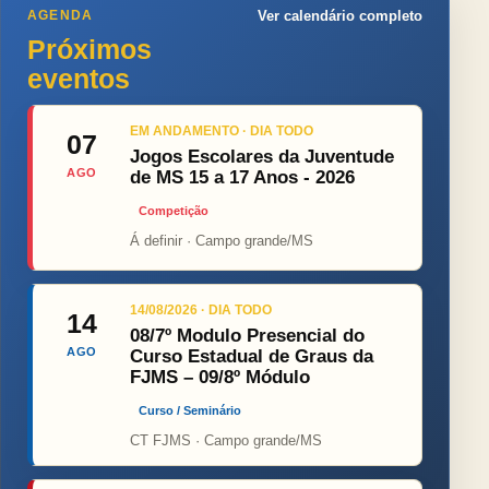
AGENDA
Ver calendário completo
Próximos
eventos
EM ANDAMENTO · DIA TODO
07
Jogos Escolares da Juventude
AGO
de MS 15 a 17 Anos - 2026
Competição
Á definir · Campo grande/MS
14/08/2026 · DIA TODO
14
08/7º Modulo Presencial do
AGO
Curso Estadual de Graus da
FJMS – 09/8º Módulo
Curso / Seminário
CT FJMS · Campo grande/MS