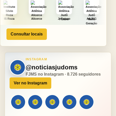
Alicerce
J. Futuro
AAJNG
TSURU
Consultar locais
INSTAGRAM
@noticiasjudoms
FJMS no Instagram · 8.726 seguidores
Ver no Instagram