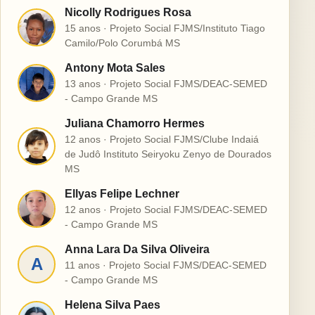
Nicolly Rodrigues Rosa
N
15 anos · Projeto Social FJMS/Instituto Tiago
Camilo/Polo Corumbá MS
Antony Mota Sales
A
13 anos · Projeto Social FJMS/DEAC-SEMED
- Campo Grande MS
Juliana Chamorro Hermes
12 anos · Projeto Social FJMS/Clube Indaiá
J
de Judô Instituto Seiryoku Zenyo de Dourados
MS
Ellyas Felipe Lechner
E
12 anos · Projeto Social FJMS/DEAC-SEMED
- Campo Grande MS
Anna Lara Da Silva Oliveira
A
11 anos · Projeto Social FJMS/DEAC-SEMED
- Campo Grande MS
Helena Silva Paes