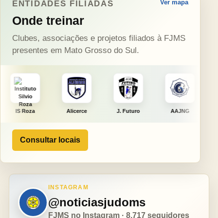
Ver mapa
ENTIDADES FILIADAS
Onde treinar
Clubes, associações e projetos filiados à FJMS
presentes em Mato Grosso do Sul.
Alicerce
J. Futuro
AAJNG
TSURU
Consultar locais
INSTAGRAM
@noticiasjudoms
FJMS no Instagram · 8.717 seguidores