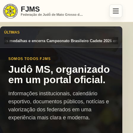
FJMS
Federação de Judô de Mato Grosso do Sul
ÚLTIMAS
ato Brasileiro Cadete 2026 entre os destaques nacionais
Mato Grosso
SOMOS TODOS FJMS
Judô MS, organizado
em um portal oficial.
Informações institucionais, calendário
esportivo, documentos públicos, notícias e
valorização dos federados em uma
experiência mais clara e moderna.