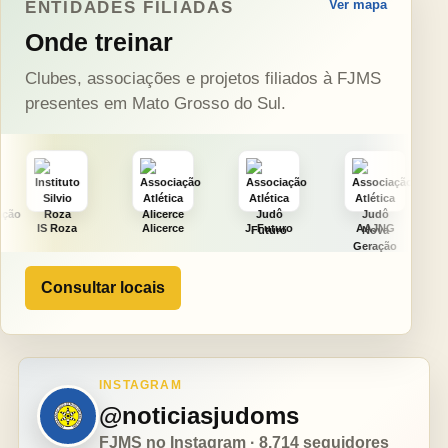
Ver mapa
ENTIDADES FILIADAS
Onde treinar
Clubes, associações e projetos filiados à FJMS
presentes em Mato Grosso do Sul.
Alicerce
J. Futuro
AAJNG
TSURU
Consultar locais
INSTAGRAM
@noticiasjudoms
FJMS no Instagram · 8.714 seguidores