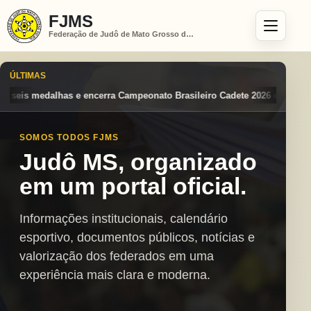
FJMS
Federação de Judô de Mato Grosso do Sul
ÚLTIMAS
nato Brasileiro Cadete 2026 entre os destaques nacionais
Mato Gros
SOMOS TODOS FJMS
Judô MS, organizado
em um portal oficial.
Informações institucionais, calendário
esportivo, documentos públicos, notícias e
valorização dos federados em uma
experiência mais clara e moderna.