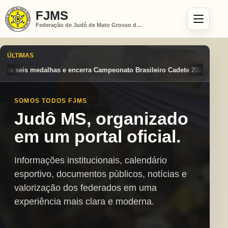
FJMS
Federação de Judô de Mato Grosso do Sul
ÚLTIMAS
mpeonato Brasileiro Cadete 2026 entre os destaques nacionais
Mato G
SOMOS TODOS FJMS
Judô MS, organizado
em um portal oficial.
Informações institucionais, calendário
esportivo, documentos públicos, notícias e
valorização dos federados em uma
experiência mais clara e moderna.