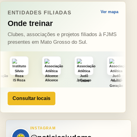
Ver mapa
ENTIDADES FILIADAS
Onde treinar
Clubes, associações e projetos filiados à FJMS
presentes em Mato Grosso do Sul.
a
Alicerce
J. Futuro
AAJNG
TSURU
Consultar locais
INSTAGRAM