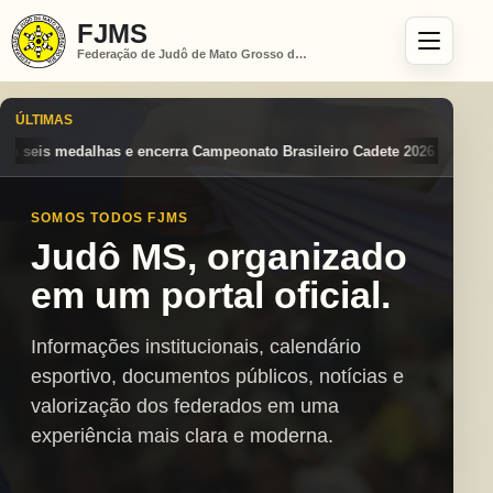
FJMS
Federação de Judô de Mato Grosso do Sul
ÚLTIMAS
ato Brasileiro Cadete 2026 entre os destaques nacionais
Mato Grosso
SOMOS TODOS FJMS
Judô MS, organizado
em um portal oficial.
Informações institucionais, calendário
esportivo, documentos públicos, notícias e
valorização dos federados em uma
experiência mais clara e moderna.