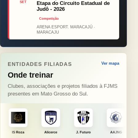
SET
Etapa do Circuito Estadual de
Judô - 2026
Competição
ARENA ESPORT. MARACAJÚ ·
MARACAJU
Ver mapa
ENTIDADES FILIADAS
Onde treinar
Clubes, associações e projetos filiados à FJMS
presentes em Mato Grosso do Sul.
Alicerce
J. Futuro
AAJNG
TSURU