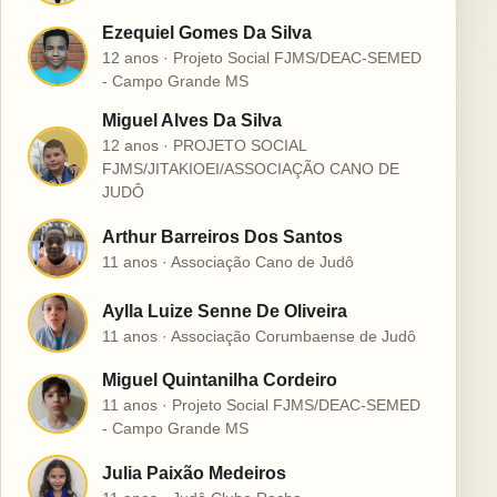
Ezequiel Gomes Da Silva
E
12 anos · Projeto Social FJMS/DEAC-SEMED
- Campo Grande MS
Miguel Alves Da Silva
12 anos · PROJETO SOCIAL
M
FJMS/JITAKIOEI/ASSOCIAÇÃO CANO DE
JUDÔ
Arthur Barreiros Dos Santos
A
11 anos · Associação Cano de Judô
Aylla Luize Senne De Oliveira
A
11 anos · Associação Corumbaense de Judô
Miguel Quintanilha Cordeiro
M
11 anos · Projeto Social FJMS/DEAC-SEMED
- Campo Grande MS
Julia Paixão Medeiros
J