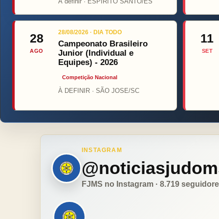
Á definir · ESPIRITO SANTO/ES
28/08/2026 · DIA TODO
28
11
Campeonato Brasileiro
AGO
SET
Junior (Individual e
Equipes) - 2026
Competição Nacional
À DEFINIR · SÃO JOSE/SC
INSTAGRAM
@noticiasjudom
FJMS no Instagram · 8.719 seguidor