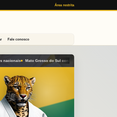
Área restrita
ar
Fale conosco
 conquista seis medalhas e alcança o 4º lugar geral no Campeona