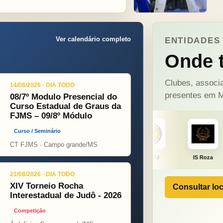
Ver calendário completo
ENTIDADES 
Onde t
Clubes, associa
14/08/2026 · DIA TODO
presentes em M
08/7º Modulo Presencial do
Curso Estadual de Graus da
FJMS – 09/8º Módulo
Curso / Seminário
CT FJMS · Campo grande/MS
ght
ONÇA PINT
PSOPJ
IS Roza
Alicerce
21/08/2026 · DIA TODO
XIV Torneio Rocha
Consultar loc
Interestadual de Judô - 2026
Competição