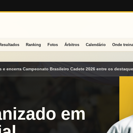
Resultados
Ranking
Fotos
Árbitros
Calendário
Onde trein
o Cadete 2026 entre os destaques nacionais
Mato Grosso do Sul
anizado em
al.