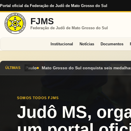
Portal oficial da Federação de Judô de Mato Grosso do Sul
FJMS
Federação de Judô de Mato Grosso do Sul
Institucional
Notícias
Documentos
do Sul conquista seis medalhas e encerra Campeonato Brasileir
ÚLTIMAS
SOMOS TODOS FJMS
Judô MS, org
um portal ofici