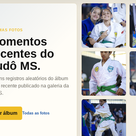
MAS FOTOS
omentos
ecentes do
udô MS.
ns registros aleatórios do álbum
 recente publicado na galeria da
S.
r álbum
Todas as fotos