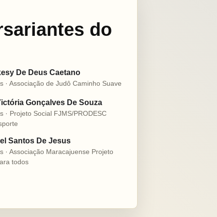
rsariantes do
esy De Deus Caetano
s · Associação de Judô Caminho Suave
ictória Gonçalves De Souza
s · Projeto Social FJMS/PRODESC
sporte
l Santos De Jesus
s · Associação Maracajuense Projeto
ara todos