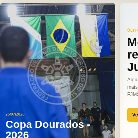
ÚLTI
M
r
J
Algu
mais
FJM
Ve
25/07/2026
Copa Dourados -
2026