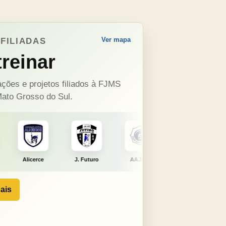
Ver mapa
FILIADAS
reinar
ções e projetos filiados à FJMS
ato Grosso do Sul.
J. Futuro
AAJNG
TSURU
AJCS
ais