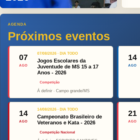
AGENDA
Próximos eventos
07/08/2026 · DIA TODO
07
14
Jogos Escolares da
AGO
AGO
Juventude de MS 15 a 17
Anos - 2026
Competição
Á definir · Campo grande/MS
Top Fi
14/08/2026 · DIA TODO
14
21
Campeonato Brasileiro de
AGO
AGO
Veteranos e Kata - 2026
Competição Nacional