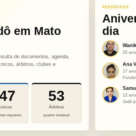
FEDERADOS
Anive
dô em Mato
dia
Wanik
W
25 ano
onsulta de documentos, agenda,
nicos, árbitros, clubes e
Ana V
A
17 ano
Funde
Samue
47
53
S
12 ano
Judô p
cnicos
Árbitros
nais regulares
quadro estadual