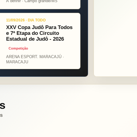
Á definir · Campo grande/MS
11/09/2026 · DIA TODO
XXV Copa Judô Para Todos
e 7ª Etapa do Circuito
Estadual de Judô - 2026
Competição
ARENA ESPORT. MARACAJÚ ·
MARACAJU
s
es