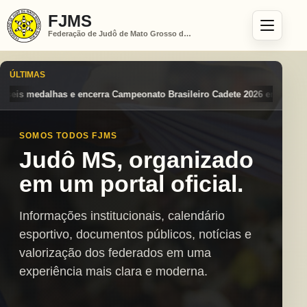
FJMS
Federação de Judô de Mato Grosso do Sul
ÚLTIMAS
eonato Brasileiro Cadete 2026 entre os destaques nacionais
Mato Gro
SOMOS TODOS FJMS
Judô MS, organizado
em um portal oficial.
Informações institucionais, calendário
esportivo, documentos públicos, notícias e
valorização dos federados em uma
experiência mais clara e moderna.