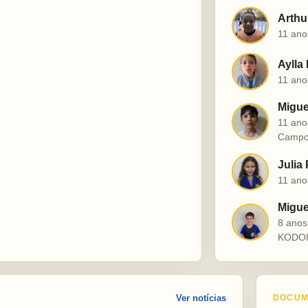
Arthu
A
11 ano
Aylla
A
11 ano
Migue
M
11 ano
Campo
Julia
J
11 ano
Miguel
M
8 ano
KODO
Ver notícias
DOCUM