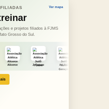
Ver mapa
FILIADAS
reinar
ções e projetos filiados à FJMS
ato Grosso do Sul.
J. Futuro
AAJNG
TSURU
AJCS
ais