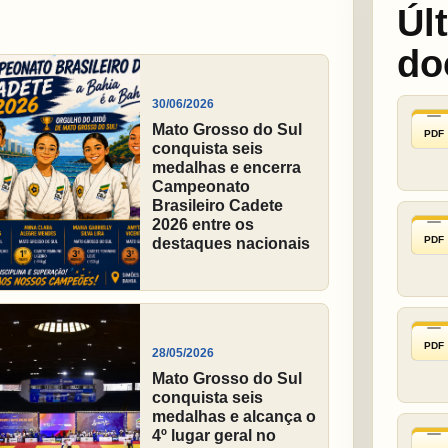
Úl
do
30/06/2026
Mato Grosso do Sul
PDF
conquista seis
medalhas e encerra
Campeonato
Brasileiro Cadete
2026 entre os
PDF
destaques nacionais
PDF
28/05/2026
Mato Grosso do Sul
conquista seis
medalhas e alcança o
4º lugar geral no