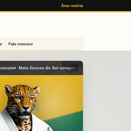
Área restrita
ar
Fale conosco
ista seis medalhas e alcança o 4º lugar geral no Campeonato Bra