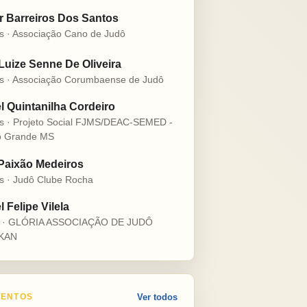
r Barreiros Dos Santos
s · Associação Cano de Judô
 Luize Senne De Oliveira
s · Associação Corumbaense de Judô
l Quintanilha Cordeiro
s · Projeto Social FJMS/DEAC-SEMED -
 Grande MS
 Paixão Medeiros
s · Judô Clube Rocha
 Felipe Vilela
s · GLÓRIA ASSOCIAÇÃO DE JUDÔ
KAN
ENTOS
Ver todos