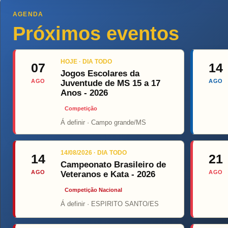
AGENDA
Próximos eventos
HOJE · DIA TODO
07
14
Jogos Escolares da
AGO
AGO
Juventude de MS 15 a 17
Anos - 2026
Competição
Á definir · Campo grande/MS
Top Fight
14/08/2026 · DIA TODO
14
21
Campeonato Brasileiro de
AGO
AGO
Veteranos e Kata - 2026
Competição Nacional
Á definir · ESPIRITO SANTO/ES