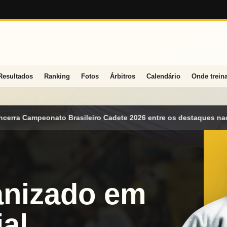
Resultados
Ranking
Fotos
Árbitros
Calendário
Onde trein
te 2026 entre os destaques nacionais
Mato Grosso do Sul conqu
anizado em
al.