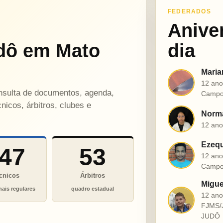
FEDERADOS
Anive
dô em Mato
dia
Maria
M
12 ano
onsulta de documentos, agenda,
Campo
nicos, árbitros, clubes e
Norma
N
12 ano
Ezequ
47
53
E
12 ano
Campo
cnicos
Árbitros
Migue
nais regulares
quadro estadual
12 an
M
FJMS/
JUDÔ