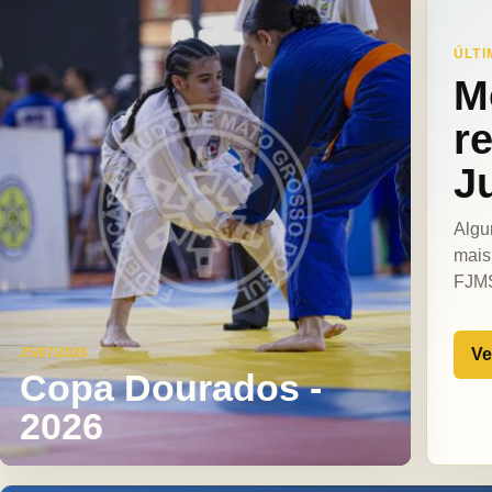
ÚLTI
M
r
J
Algu
mais
FJM
Ve
25/07/2026
Copa Dourados -
2026