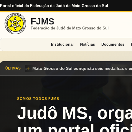
Portal oficial da Federação de Judô de Mato Grosso do Sul
FJMS
Federação de Judô de Mato Grosso do Sul
Institucional
Notícias
Documentos
l conquista seis medalhas e encerra Campeonato Brasileiro Cade
ÚLTIMAS
SOMOS TODOS FJMS
Judô MS, org
um portal ofici