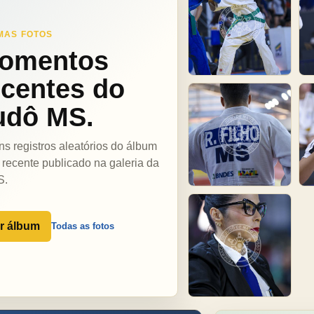
MAS FOTOS
omentos
ecentes do
udô MS.
ns registros aleatórios do álbum
 recente publicado na galeria da
S.
r álbum
Todas as fotos