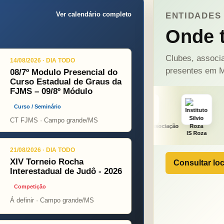
Ver calendário completo
ENTIDADES 
Onde t
Clubes, associa
14/08/2026 · DIA TODO
presentes em M
08/7º Modulo Presencial do
Curso Estadual de Graus da
FJMS – 09/8º Módulo
Curso / Seminário
CT FJMS · Campo grande/MS
ONÇA PINT
PSOPJ
IS Roza
Alicerce
21/08/2026 · DIA TODO
XIV Torneio Rocha
Consultar loc
Interestadual de Judô - 2026
Competição
Á definir · Campo grande/MS