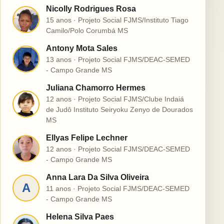
Nicolly Rodrigues Rosa
N
15 anos · Projeto Social FJMS/Instituto Tiago
Camilo/Polo Corumbá MS
Antony Mota Sales
A
13 anos · Projeto Social FJMS/DEAC-SEMED
- Campo Grande MS
Juliana Chamorro Hermes
12 anos · Projeto Social FJMS/Clube Indaiá
J
de Judô Instituto Seiryoku Zenyo de Dourados
MS
Ellyas Felipe Lechner
E
12 anos · Projeto Social FJMS/DEAC-SEMED
- Campo Grande MS
Anna Lara Da Silva Oliveira
A
11 anos · Projeto Social FJMS/DEAC-SEMED
- Campo Grande MS
Helena Silva Paes