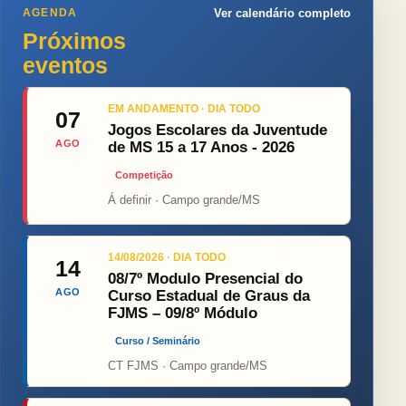
AGENDA
Ver calendário completo
Próximos
eventos
EM ANDAMENTO · DIA TODO
07
Jogos Escolares da Juventude
AGO
de MS 15 a 17 Anos - 2026
Competição
Á definir · Campo grande/MS
14/08/2026 · DIA TODO
14
08/7º Modulo Presencial do
AGO
Curso Estadual de Graus da
FJMS – 09/8º Módulo
Curso / Seminário
CT FJMS · Campo grande/MS