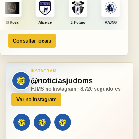
Alicerce
J. Futuro
AAJNG
TSURU
Consultar locais
INSTAGRAM
@noticiasjudoms
FJMS no Instagram · 8.720 seguidores
Ver no Instagram