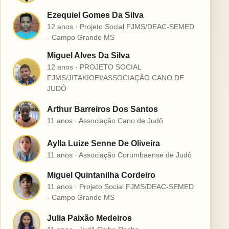
Ezequiel Gomes Da Silva
E
12 anos · Projeto Social FJMS/DEAC-SEMED
- Campo Grande MS
Miguel Alves Da Silva
12 anos · PROJETO SOCIAL
M
FJMS/JITAKIOEI/ASSOCIAÇÃO CANO DE
JUDÔ
Arthur Barreiros Dos Santos
A
11 anos · Associação Cano de Judô
Aylla Luize Senne De Oliveira
A
11 anos · Associação Corumbaense de Judô
Miguel Quintanilha Cordeiro
M
11 anos · Projeto Social FJMS/DEAC-SEMED
- Campo Grande MS
Julia Paixão Medeiros
J