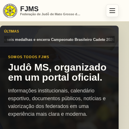
FJMS
Federação de Judô de Mato Grosso do Sul
ÚLTIMAS
peonato Brasileiro Cadete 2026 entre os destaques nacionais
Mato Gr
SOMOS TODOS FJMS
Judô MS, organizado
em um portal oficial.
Informações institucionais, calendário
esportivo, documentos públicos, notícias e
valorização dos federados em uma
experiência mais clara e moderna.