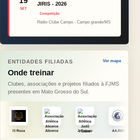
19
JIRIS - 2026
SET
Competição
Rádio Clube Campo · Campo grande/MS
Ver mapa
ENTIDADES FILIADAS
Onde treinar
Clubes, associações e projetos filiados à FJMS
presentes em Mato Grosso do Sul.
a
Alicerce
J. Futuro
AAJNG
TSURU