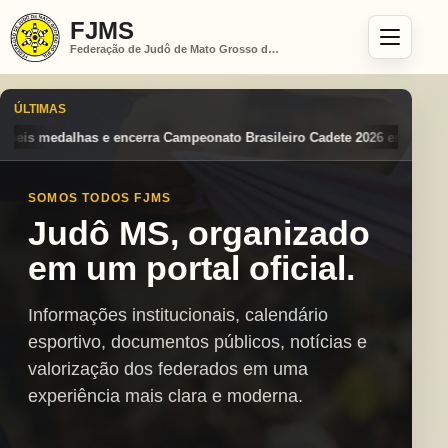
FJMS
Federação de Judô de Mato Grosso do Sul
ÚLTIMAS
o Brasileiro Cadete 2026 entre os destaques nacionais
Mato Grosso d
SOMOS TODOS FJMS
Judô MS, organizado
em um portal oficial.
Informações institucionais, calendário
esportivo, documentos públicos, notícias e
valorização dos federados em uma
experiência mais clara e moderna.