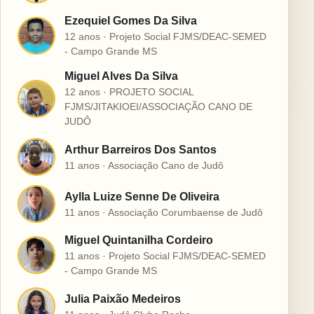
Ezequiel Gomes Da Silva
E
12 anos · Projeto Social FJMS/DEAC-SEMED
- Campo Grande MS
Miguel Alves Da Silva
12 anos · PROJETO SOCIAL
M
FJMS/JITAKIOEI/ASSOCIAÇÃO CANO DE
JUDÔ
Arthur Barreiros Dos Santos
A
11 anos · Associação Cano de Judô
Aylla Luize Senne De Oliveira
A
11 anos · Associação Corumbaense de Judô
Miguel Quintanilha Cordeiro
M
11 anos · Projeto Social FJMS/DEAC-SEMED
- Campo Grande MS
Julia Paixão Medeiros
J