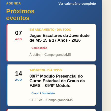
AGENDA
Ver calendário completo
Próximos
eventos
EM ANDAMENTO · DIA TODO
07
Jogos Escolares da Juventude
AGO
de MS 15 a 17 Anos - 2026
Competição
Á definir · Campo grande/MS
14/08/2026 · DIA TODO
14
08/7º Modulo Presencial do
AGO
Curso Estadual de Graus da
FJMS – 09/8º Módulo
Curso / Seminário
CT FJMS · Campo grande/MS