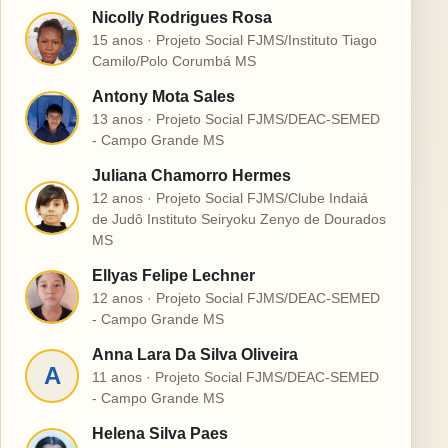
Nicolly Rodrigues Rosa
N
15 anos · Projeto Social FJMS/Instituto Tiago
Camilo/Polo Corumbá MS
Antony Mota Sales
A
13 anos · Projeto Social FJMS/DEAC-SEMED
- Campo Grande MS
Juliana Chamorro Hermes
12 anos · Projeto Social FJMS/Clube Indaiá
J
de Judô Instituto Seiryoku Zenyo de Dourados
MS
Ellyas Felipe Lechner
E
12 anos · Projeto Social FJMS/DEAC-SEMED
- Campo Grande MS
Anna Lara Da Silva Oliveira
A
11 anos · Projeto Social FJMS/DEAC-SEMED
- Campo Grande MS
Helena Silva Paes