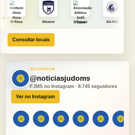
Alicerce
J. Futuro
AAJNG
TSURU
Consultar locais
INSTAGRAM
@noticiasjudoms
FJMS no Instagram · 8.745 seguidores
Ver no Instagram