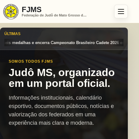
FJMS
Federação de Judô de Mato Grosso do Sul
ÚLTIMAS
ato Brasileiro Cadete 2026 entre os destaques nacionais
Mato Grosso
SOMOS TODOS FJMS
Judô MS, organizado
em um portal oficial.
Informações institucionais, calendário
esportivo, documentos públicos, notícias e
valorização dos federados em uma
experiência mais clara e moderna.