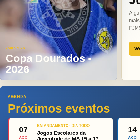
Algu
mais
FJM
Ve
25/07/2026
Copa Dourados -
2026
AGENDA
Próximos eventos
EM ANDAMENTO · DIA TODO
07
14
Jogos Escolares da
AGO
AGO
Juventude de MS 15 a 17