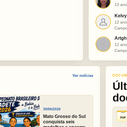
M
13 ano
Kelvy
K
12 ano
Campo
Artgh
A
12 ano
Campo
Ver notícias
DOCUM
Úl
do
30/06/2026
Mato Grosso do Sul
PDF
conquista seis