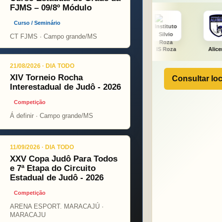
FJMS – 09/8º Módulo
Curso / Seminário
CT FJMS · Campo grande/MS
NÇA PINT
PSOPJ
IS Roza
Alicerce
J. F
21/08/2026 · DIA TODO
XIV Torneio Rocha
Consultar loc
Interestadual de Judô - 2026
Competição
Á definir · Campo grande/MS
11/09/2026 · DIA TODO
XXV Copa Judô Para Todos
e 7ª Etapa do Circuito
Estadual de Judô - 2026
Competição
ARENA ESPORT. MARACAJÚ ·
MARACAJU