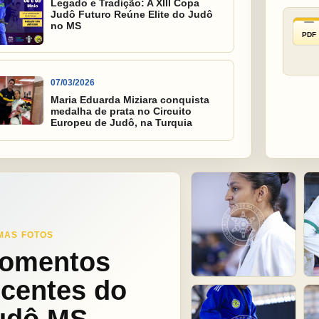
Legado e Tradição: A XIII Copa
Judô Futuro Reúne Elite do Judô
no MS
PDF
07/03/2026
Maria Eduarda Miziara conquista
medalha de prata no Circuito
Europeu de Judô, na Turquia
MAS FOTOS
omentos
ecentes do
udô MS.