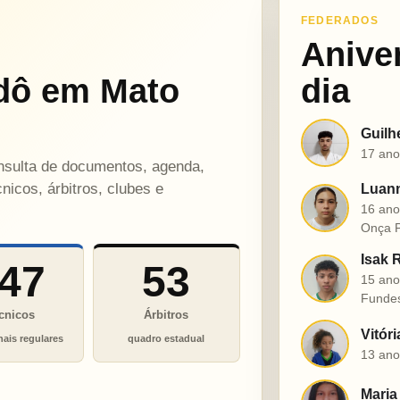
FEDERADOS
Anive
dô em Mato
dia
Guilh
G
17 ano
onsulta de documentos, agenda,
nicos, árbitros, clubes e
Luann
L
16 ano
Onça P
Isak 
47
53
I
15 ano
Funde
cnicos
Árbitros
Vitór
V
nais regulares
quadro estadual
13 ano
Maria