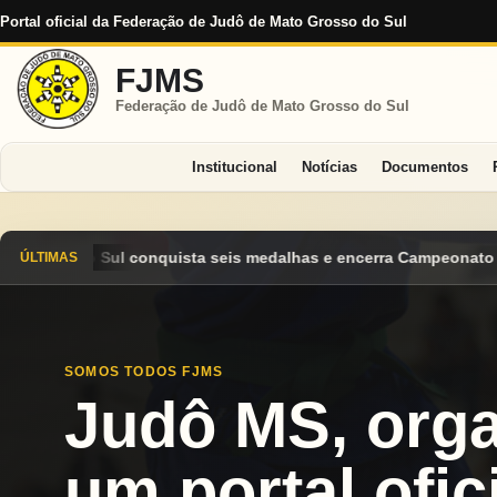
Portal oficial da Federação de Judô de Mato Grosso do Sul
FJMS
Federação de Judô de Mato Grosso do Sul
Institucional
Notícias
Documentos
edalhas e encerra Campeonato Brasileiro Cadete 2026 entre os d
ÚLTIMAS
SOMOS TODOS FJMS
Judô MS, org
um portal ofici