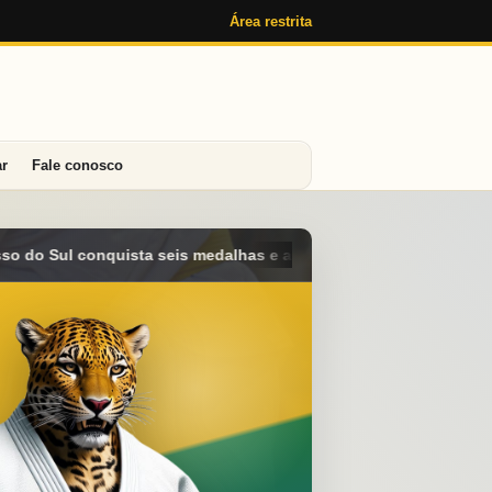
Área restrita
ar
Fale conosco
 e alcança o 4º lugar geral no Campeonato Brasileiro Sub-15 em