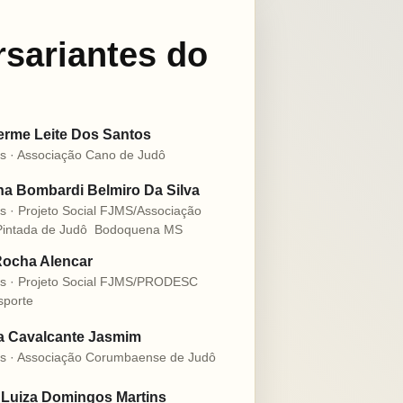
rsariantes do
erme Leite Dos Santos
s · Associação Cano de Judô
a Bombardi Belmiro Da Silva
s · Projeto Social FJMS/Associação
intada de Judô  Bodoquena MS
Rocha Alencar
s · Projeto Social FJMS/PRODESC
sporte
ia Cavalcante Jasmim
s · Associação Corumbaense de Judô
 Luiza Domingos Martins