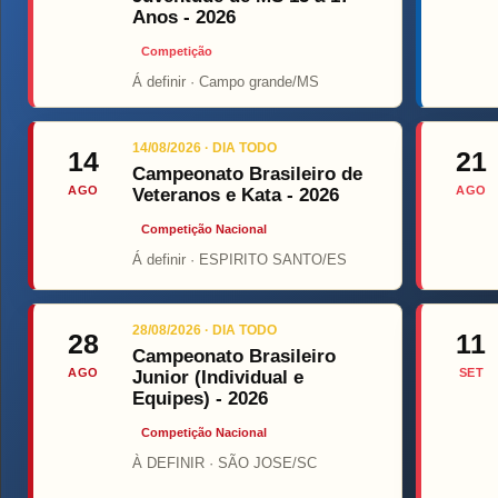
Anos - 2026
Competição
Á definir · Campo grande/MS
Top Fight
O
14/08/2026 · DIA TODO
14
21
Campeonato Brasileiro de
AGO
AGO
Veteranos e Kata - 2026
Competição Nacional
Á definir · ESPIRITO SANTO/ES
28/08/2026 · DIA TODO
28
11
Campeonato Brasileiro
AGO
SET
Junior (Individual e
Equipes) - 2026
Competição Nacional
À DEFINIR · SÃO JOSE/SC