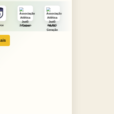
uturo
AAJNG
TSURU
AJCS
Moura
ais