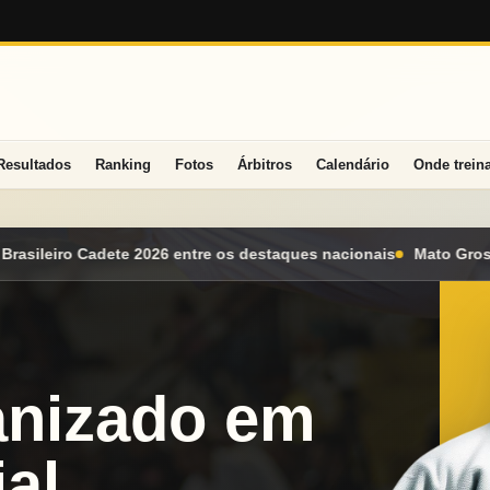
Resultados
Ranking
Fotos
Árbitros
Calendário
Onde trein
estaques nacionais
Mato Grosso do Sul conquista seis medalhas
anizado em
al.