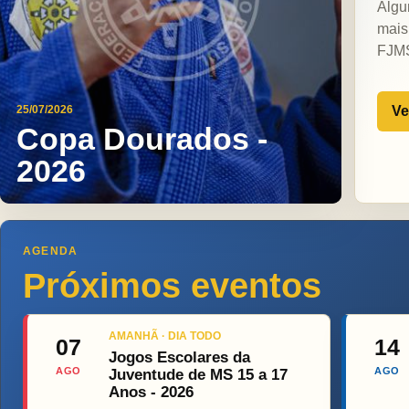
Algu
mais
FJM
Ve
25/07/2026
Copa Dourados -
2026
AGENDA
Próximos eventos
AMANHÃ · DIA TODO
07
14
Jogos Escolares da
AGO
AGO
Juventude de MS 15 a 17
Anos - 2026