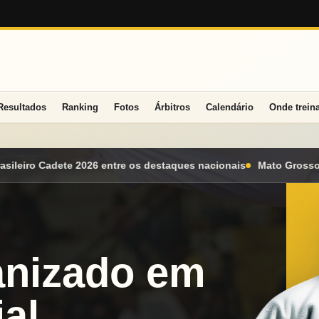
Resultados
Ranking
Fotos
Árbitros
Calendário
Onde trein
ques nacionais
Mato Grosso do Sul conquista seis medalhas e a
anizado em
al.