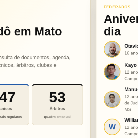
FEDERADOS
Anive
dô em Mato
dia
Otavi
O
16 ano
onsulta de documentos, agenda,
nicos, árbitros, clubes e
Kayo 
K
12 ano
Campo
Manue
47
53
12 ano
M
de Jud
cnicos
Árbitros
MS
nais regulares
quadro estadual
Willia
W
12 ano
Campo