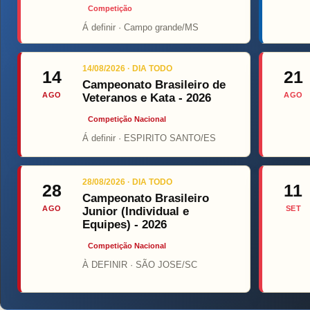
Competição
Á definir · Campo grande/MS
Top Fight
ONÇ
14/08/2026 · DIA TODO
14
21
Campeonato Brasileiro de
AGO
AGO
Veteranos e Kata - 2026
Competição Nacional
Á definir · ESPIRITO SANTO/ES
28/08/2026 · DIA TODO
28
11
Campeonato Brasileiro
AGO
SET
Junior (Individual e
Equipes) - 2026
Competição Nacional
À DEFINIR · SÃO JOSE/SC