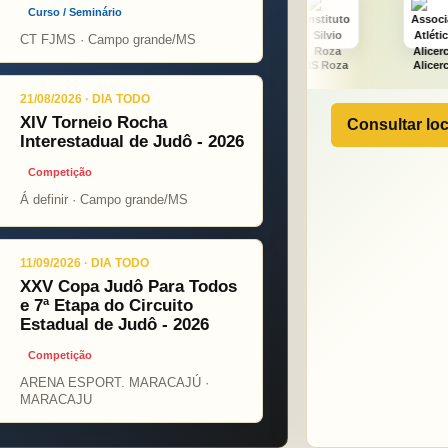
Curso / Seminário
CT FJMS · Campo grande/MS
A PINT
PSOPJ
IS Roza
Alicerce
J. Futu
21/08/2026 · DIA TODO
XIV Torneio Rocha
Consultar loc
Interestadual de Judô - 2026
Competição
Á definir · Campo grande/MS
11/09/2026 · DIA TODO
XXV Copa Judô Para Todos
e 7ª Etapa do Circuito
Estadual de Judô - 2026
Competição
ARENA ESPORT. MARACAJÚ ·
MARACAJU