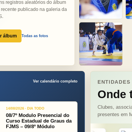
ns registros aleatórios do álbum
 recente publicado na galeria da
S.
r álbum
Todas as fotos
Ver calendário completo
ENTIDADES 
Onde t
Clubes, associa
14/08/2026 · DIA TODO
presentes em M
08/7º Modulo Presencial do
Curso Estadual de Graus da
FJMS – 09/8º Módulo