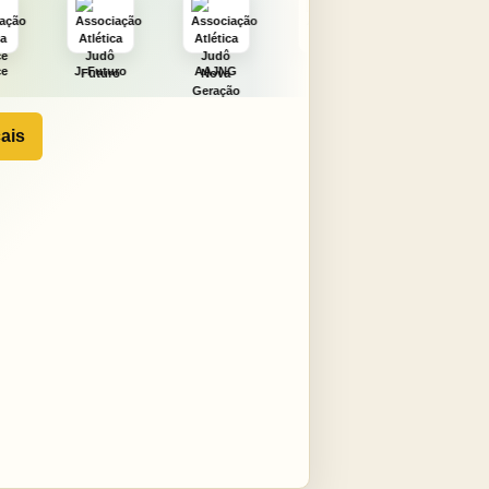
ro
AAJNG
TSURU
AJCS
Moura
ais