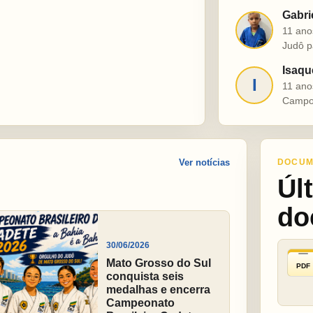
Gabri
G
11 ano
Judô p
Isaqu
I
11 ano
Campo
Ver notícias
DOCUM
Úl
do
30/06/2026
Mato Grosso do Sul
PDF
conquista seis
medalhas e encerra
Campeonato