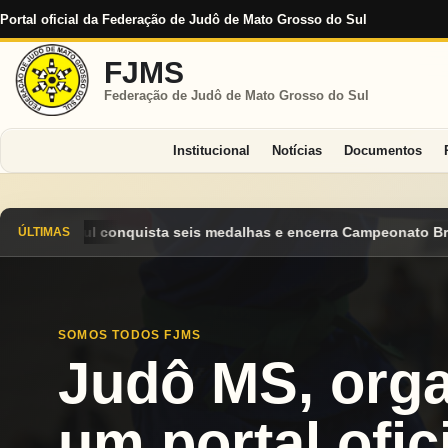
Portal oficial da Federação de Judô de Mato Grosso do Sul
FJMS
Federação de Judô de Mato Grosso do Sul
Institucional
Notícias
Documentos
has e encerra Campeonato Brasileiro Cadete 2026 entre os desta
ÚLTIMAS
SOMOS TODOS FJMS
Judô MS, org
um portal ofici