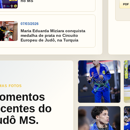
no MS
PDF
07/03/2026
Maria Eduarda Miziara conquista
medalha de prata no Circuito
Europeu de Judô, na Turquia
MAS FOTOS
omentos
ecentes do
udô MS.