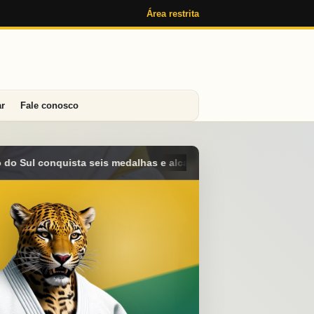
Área restrita
ar
Fale conosco
lcança o 4º lugar geral no Campeonato Brasileiro Sub-15 em Ara