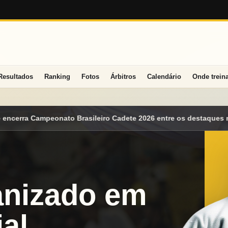
Resultados
Ranking
Fotos
Árbitros
Calendário
Onde trein
ete 2026 entre os destaques nacionais
Mato Grosso do Sul conq
anizado em
al.