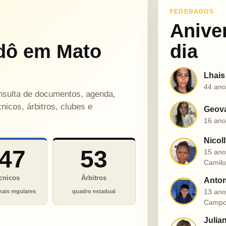
FEDERADOS
Anive
dô em Mato
dia
Lhais
L
44 ano
onsulta de documentos, agenda,
nicos, árbitros, clubes e
Geova
G
16 ano
Nicol
N
47
53
15 ano
Camil
cnicos
Árbitros
Anton
A
13 ano
nais regulares
quadro estadual
Campo
Julia