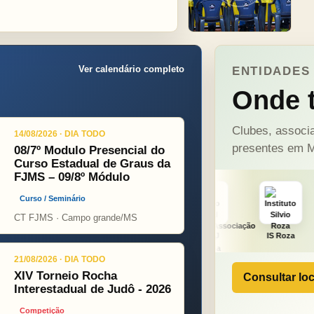
Ver calendário completo
ENTIDADES 
Onde t
Clubes, associa
14/08/2026 · DIA TODO
presentes em M
08/7º Modulo Presencial do
Curso Estadual de Graus da
FJMS – 09/8º Módulo
Curso / Seminário
CT FJMS · Campo grande/MS
t
ONÇA PINT
PSOPJ
IS Roza
Alicerce
21/08/2026 · DIA TODO
XIV Torneio Rocha
Consultar loc
Interestadual de Judô - 2026
Competição