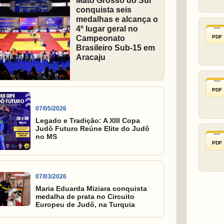
Mato Grosso do Sul
conquista seis
medalhas e alcança o
4º lugar geral no
PDF
Campeonato
Brasileiro Sub-15 em
Aracaju
PDF
07/05/2026
Legado e Tradição: A XIII Copa
Judô Futuro Reúne Elite do Judô
no MS
PDF
07/03/2026
Maria Eduarda Miziara conquista
medalha de prata no Circuito
Europeu de Judô, na Turquia