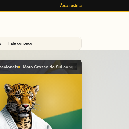
Área restrita
ar
Fale conosco
uista seis medalhas e alcança o 4º lugar geral no Campeonato B