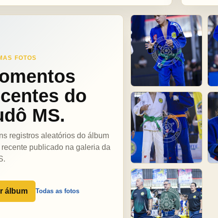
MAS FOTOS
omentos
ecentes do
udô MS.
ns registros aleatórios do álbum
 recente publicado na galeria da
S.
r álbum
Todas as fotos