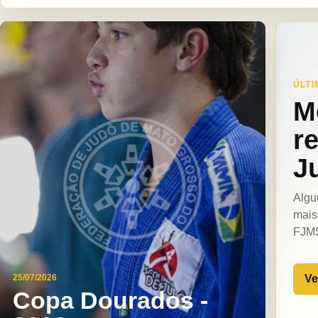
ÚLTI
M
r
J
Algu
mais
FJM
Ve
25/07/2026
Copa Dourados -