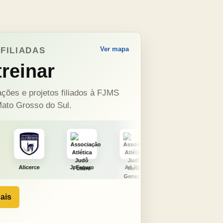
Ver mapa
FILIADAS
reinar
ções e projetos filiados à FJMS
ato Grosso do Sul.
J. Futuro
AAJNG
TSURU
AJCS
ais