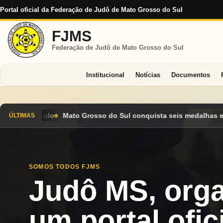
Portal oficial da Federação de Judô de Mato Grosso do Sul
FJMS
Federação de Judô de Mato Grosso do Sul
Institucional
Notícias
Documentos
ul conquista seis medalhas e encerra Campeonato Brasileiro Cad
ÚLTIMAS
SOMOS TODOS FJMS
Judô MS, org
um portal ofici