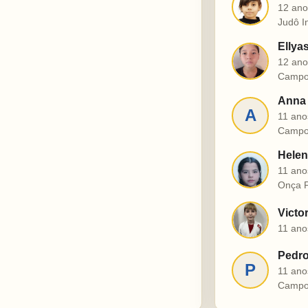
J
12 ano
Judô I
Ellya
E
12 ano
Campo
Anna 
A
11 ano
Campo
Helen
H
11 ano
Onça P
Victo
V
11 ano
Pedro
P
11 ano
Campo