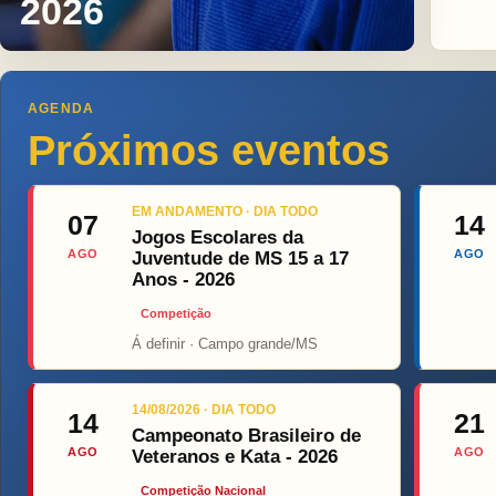
2026
AGENDA
Próximos eventos
EM ANDAMENTO · DIA TODO
07
14
Jogos Escolares da
AGO
AGO
Juventude de MS 15 a 17
Anos - 2026
Competição
Á definir · Campo grande/MS
Top Figh
14/08/2026 · DIA TODO
14
21
Campeonato Brasileiro de
AGO
AGO
Veteranos e Kata - 2026
Competição Nacional