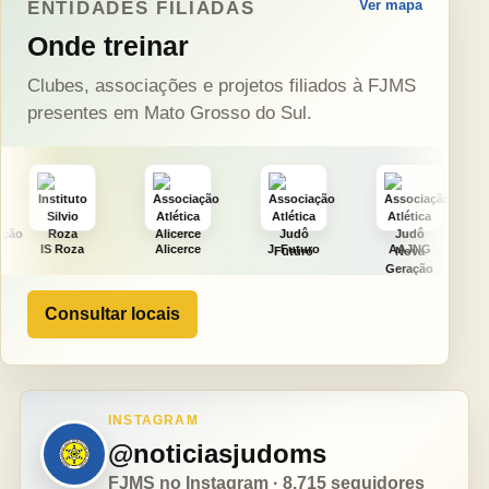
Ver mapa
ENTIDADES FILIADAS
Onde treinar
Clubes, associações e projetos filiados à FJMS
presentes em Mato Grosso do Sul.
Alicerce
J. Futuro
AAJNG
TSURU
Consultar locais
INSTAGRAM
@noticiasjudoms
FJMS no Instagram · 8.715 seguidores