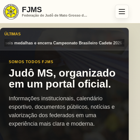
FJMS
Federação de Judô de Mato Grosso do Sul
ÚLTIMAS
eonato Brasileiro Cadete 2026 entre os destaques nacionais
Mato Gro
SOMOS TODOS FJMS
Judô MS, organizado
em um portal oficial.
Informações institucionais, calendário
esportivo, documentos públicos, notícias e
valorização dos federados em uma
experiência mais clara e moderna.