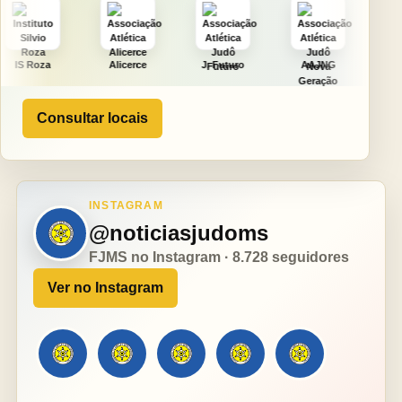
Alicerce
J. Futuro
AAJNG
TSURU
Consultar locais
INSTAGRAM
@noticiasjudoms
FJMS no Instagram · 8.728 seguidores
Ver no Instagram