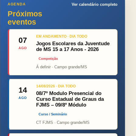
AGENDA
Ver calendário completo
Próximos
eventos
EM ANDAMENTO · DIA TODO
07
Jogos Escolares da Juventude
AGO
de MS 15 a 17 Anos - 2026
Competição
Á definir · Campo grande/MS
14/08/2026 · DIA TODO
14
08/7º Modulo Presencial do
AGO
Curso Estadual de Graus da
FJMS – 09/8º Módulo
Curso / Seminário
CT FJMS · Campo grande/MS