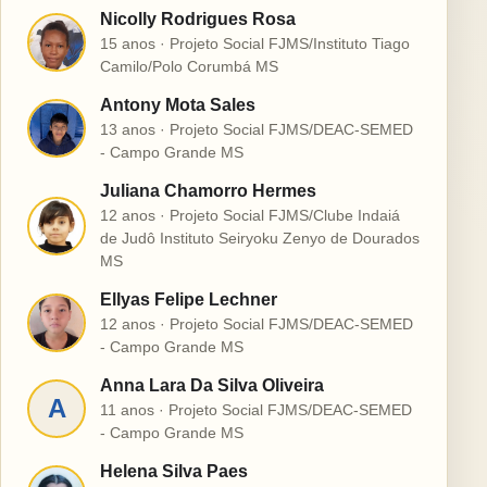
Nicolly Rodrigues Rosa
N
15 anos · Projeto Social FJMS/Instituto Tiago
Camilo/Polo Corumbá MS
Antony Mota Sales
A
13 anos · Projeto Social FJMS/DEAC-SEMED
- Campo Grande MS
Juliana Chamorro Hermes
12 anos · Projeto Social FJMS/Clube Indaiá
J
de Judô Instituto Seiryoku Zenyo de Dourados
MS
Ellyas Felipe Lechner
E
12 anos · Projeto Social FJMS/DEAC-SEMED
- Campo Grande MS
Anna Lara Da Silva Oliveira
A
11 anos · Projeto Social FJMS/DEAC-SEMED
- Campo Grande MS
Helena Silva Paes