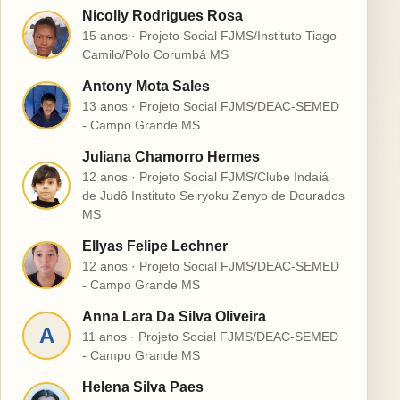
Nicolly Rodrigues Rosa
N
15 anos · Projeto Social FJMS/Instituto Tiago
Camilo/Polo Corumbá MS
Antony Mota Sales
A
13 anos · Projeto Social FJMS/DEAC-SEMED
- Campo Grande MS
Juliana Chamorro Hermes
12 anos · Projeto Social FJMS/Clube Indaiá
J
de Judô Instituto Seiryoku Zenyo de Dourados
MS
Ellyas Felipe Lechner
E
12 anos · Projeto Social FJMS/DEAC-SEMED
- Campo Grande MS
Anna Lara Da Silva Oliveira
A
11 anos · Projeto Social FJMS/DEAC-SEMED
- Campo Grande MS
Helena Silva Paes