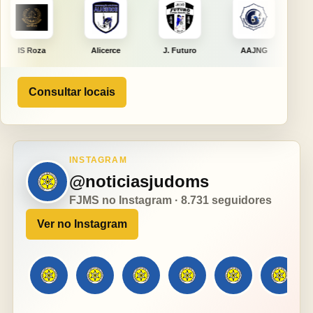
Alicerce
J. Futuro
AAJNG
TSURU
Consultar locais
INSTAGRAM
@noticiasjudoms
FJMS no Instagram · 8.731 seguidores
Ver no Instagram