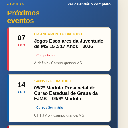
AGENDA
Ver calendário completo
Próximos
eventos
EM ANDAMENTO · DIA TODO
07
Jogos Escolares da Juventude
AGO
de MS 15 a 17 Anos - 2026
Competição
Á definir · Campo grande/MS
14/08/2026 · DIA TODO
14
08/7º Modulo Presencial do
AGO
Curso Estadual de Graus da
FJMS – 09/8º Módulo
Curso / Seminário
CT FJMS · Campo grande/MS