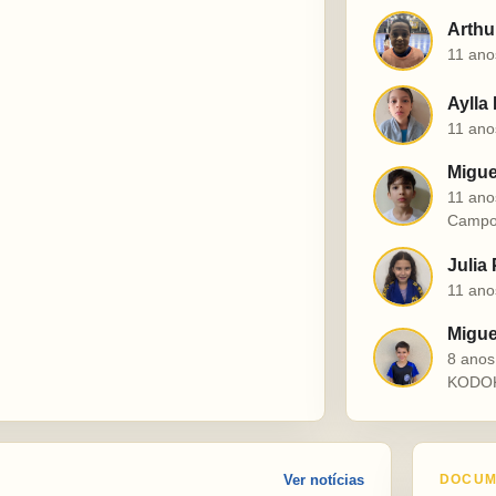
Arthu
A
11 ano
Aylla
A
11 ano
Migue
M
11 ano
Campo
Julia
J
11 ano
Miguel
M
8 ano
KODO
Ver notícias
DOCUM