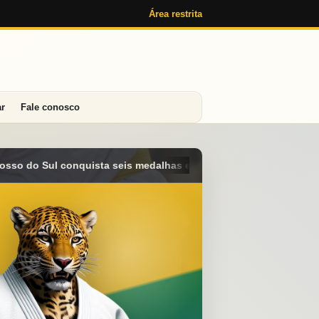
Área restrita
ar
Fale conosco
 e alcança o 4º lugar geral no Campeonato Brasileiro Sub-15 em 