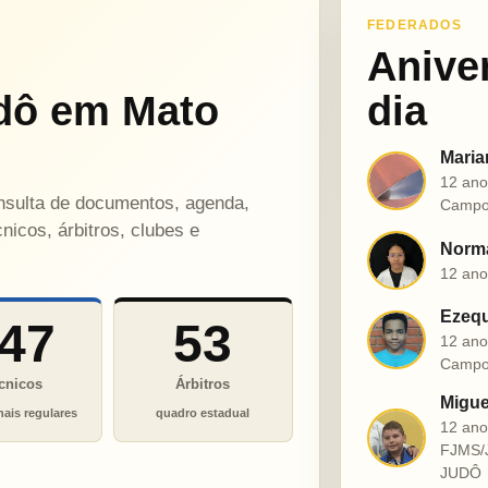
FEDERADOS
Anive
dô em Mato
dia
Maria
M
12 ano
onsulta de documentos, agenda,
Campo
nicos, árbitros, clubes e
Norma
N
12 ano
Ezequ
47
53
E
12 ano
Campo
cnicos
Árbitros
Migue
nais regulares
quadro estadual
12 an
M
FJMS/
JUDÔ