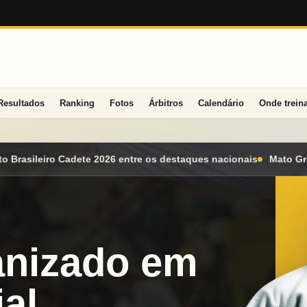
Resultados
Ranking
Fotos
Árbitros
Calendário
Onde trein
estaques nacionais
Mato Grosso do Sul conquista seis medalhas
anizado em
al.