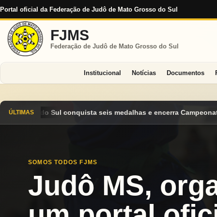
Portal oficial da Federação de Judô de Mato Grosso do Sul
FJMS
Federação de Judô de Mato Grosso do Sul
Institucional
Notícias
Documentos
edalhas e encerra Campeonato Brasileiro Cadete 2026 entre os d
ÚLTIMAS
SOMOS TODOS FJMS
Judô MS, org
um portal ofici