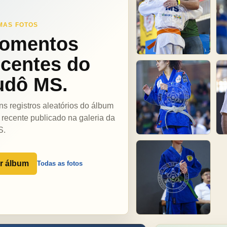
MAS FOTOS
omentos
ecentes do
udô MS.
ns registros aleatórios do álbum
 recente publicado na galeria da
S.
r álbum
Todas as fotos