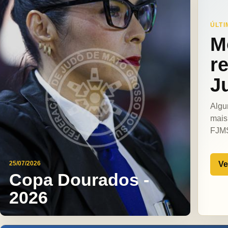
ÚLTI
M
r
J
Algu
mais
FJM
Ve
25/07/2026
Copa Dourados -
2026