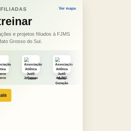
Ver mapa
FILIADAS
reinar
ções e projetos filiados à FJMS
ato Grosso do Sul.
turo
AAJNG
TSURU
AJCS
Moura
ais