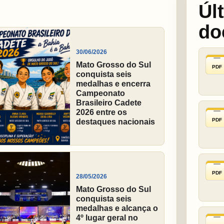
Úl
do
30/06/2026
Mato Grosso do Sul
PDF
conquista seis
medalhas e encerra
Campeonato
Brasileiro Cadete
2026 entre os
PDF
destaques nacionais
PDF
28/05/2026
Mato Grosso do Sul
conquista seis
medalhas e alcança o
4º lugar geral no