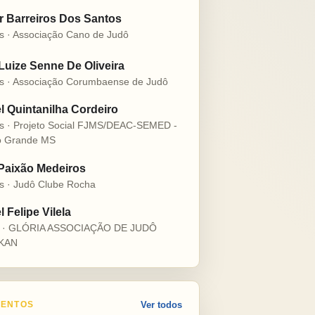
r Barreiros Dos Santos
s · Associação Cano de Judô
 Luize Senne De Oliveira
s · Associação Corumbaense de Judô
l Quintanilha Cordeiro
s · Projeto Social FJMS/DEAC-SEMED -
 Grande MS
 Paixão Medeiros
s · Judô Clube Rocha
 Felipe Vilela
s · GLÓRIA ASSOCIAÇÃO DE JUDÔ
KAN
ENTOS
Ver todos