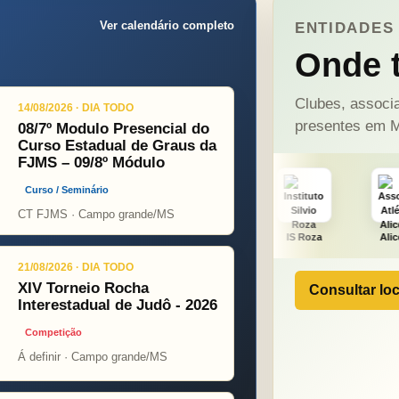
Ver calendário completo
ENTIDADES 
Onde t
Clubes, associa
14/08/2026 · DIA TODO
presentes em M
08/7º Modulo Presencial do
Curso Estadual de Graus da
FJMS – 09/8º Módulo
Curso / Seminário
CT FJMS · Campo grande/MS
NÇA PINT
PSOPJ
IS Roza
Alicerce
J. Fu
21/08/2026 · DIA TODO
XIV Torneio Rocha
Consultar loc
Interestadual de Judô - 2026
Competição
Á definir · Campo grande/MS