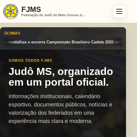
FJMS
Federação de Judô de Mato Grosso do Sul
ÚLTIMAS
o Brasileiro Cadete 2026 entre os destaques nacionais
Mato Grosso d
SOMOS TODOS FJMS
Judô MS, organizado
em um portal oficial.
Informações institucionais, calendário
esportivo, documentos públicos, notícias e
valorização dos federados em uma
experiência mais clara e moderna.