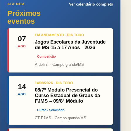
AGENDA
Ver calendário completo
Próximos
eventos
EM ANDAMENTO · DIA TODO
07
Jogos Escolares da Juventude
AGO
de MS 15 a 17 Anos - 2026
Competição
Á definir · Campo grande/MS
14/08/2026 · DIA TODO
14
08/7º Modulo Presencial do
AGO
Curso Estadual de Graus da
FJMS – 09/8º Módulo
Curso / Seminário
CT FJMS · Campo grande/MS