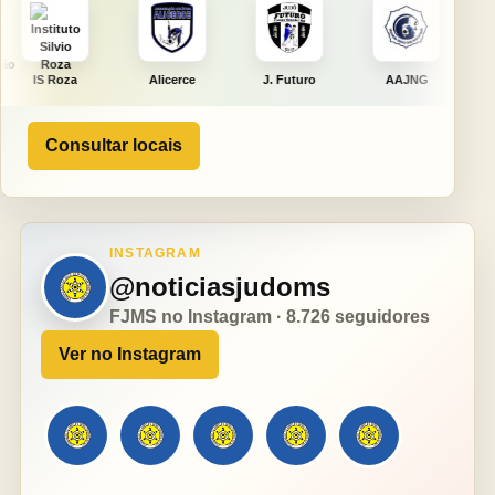
Alicerce
J. Futuro
AAJNG
TSURU
Consultar locais
INSTAGRAM
@noticiasjudoms
FJMS no Instagram · 8.726 seguidores
Ver no Instagram