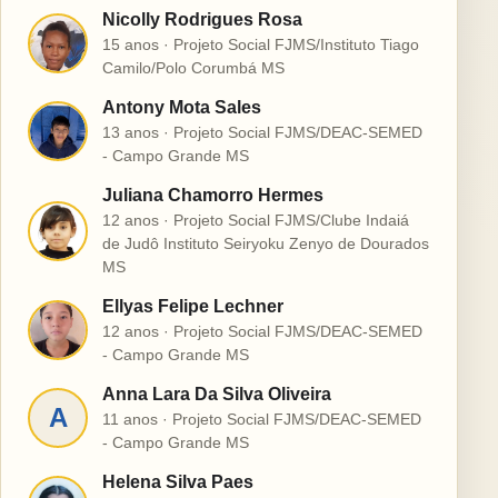
Nicolly Rodrigues Rosa
N
15 anos · Projeto Social FJMS/Instituto Tiago
Camilo/Polo Corumbá MS
Antony Mota Sales
A
13 anos · Projeto Social FJMS/DEAC-SEMED
- Campo Grande MS
Juliana Chamorro Hermes
12 anos · Projeto Social FJMS/Clube Indaiá
J
de Judô Instituto Seiryoku Zenyo de Dourados
MS
Ellyas Felipe Lechner
E
12 anos · Projeto Social FJMS/DEAC-SEMED
- Campo Grande MS
Anna Lara Da Silva Oliveira
A
11 anos · Projeto Social FJMS/DEAC-SEMED
- Campo Grande MS
Helena Silva Paes