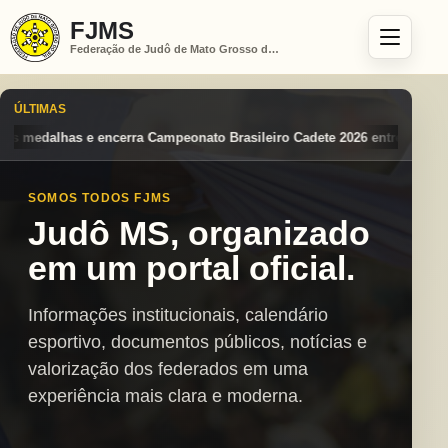
FJMS
Federação de Judô de Mato Grosso do Sul
ÚLTIMAS
to Brasileiro Cadete 2026 entre os destaques nacionais
Mato Grosso 
SOMOS TODOS FJMS
Judô MS, organizado
em um portal oficial.
Informações institucionais, calendário
esportivo, documentos públicos, notícias e
valorização dos federados em uma
experiência mais clara e moderna.