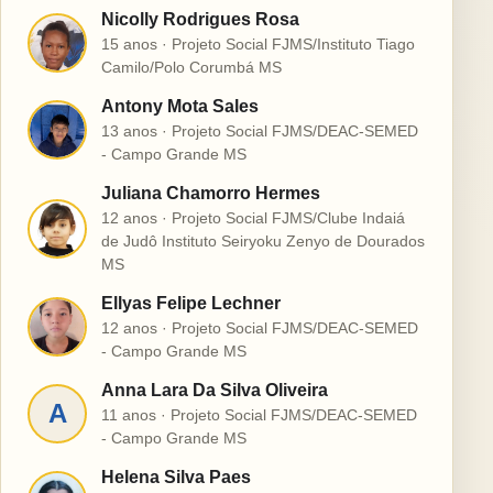
Nicolly Rodrigues Rosa
N
15 anos · Projeto Social FJMS/Instituto Tiago
Camilo/Polo Corumbá MS
Antony Mota Sales
A
13 anos · Projeto Social FJMS/DEAC-SEMED
- Campo Grande MS
Juliana Chamorro Hermes
12 anos · Projeto Social FJMS/Clube Indaiá
J
de Judô Instituto Seiryoku Zenyo de Dourados
MS
Ellyas Felipe Lechner
E
12 anos · Projeto Social FJMS/DEAC-SEMED
- Campo Grande MS
Anna Lara Da Silva Oliveira
A
11 anos · Projeto Social FJMS/DEAC-SEMED
- Campo Grande MS
Helena Silva Paes