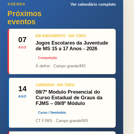
AGENDA
Ver calendário completo
Próximos
eventos
EM ANDAMENTO · DIA TODO
07
Jogos Escolares da Juventude
AGO
de MS 15 a 17 Anos - 2026
Competição
Á definir · Campo grande/MS
14/08/2026 · DIA TODO
14
08/7º Modulo Presencial do
AGO
Curso Estadual de Graus da
FJMS – 09/8º Módulo
Curso / Seminário
CT FJMS · Campo grande/MS