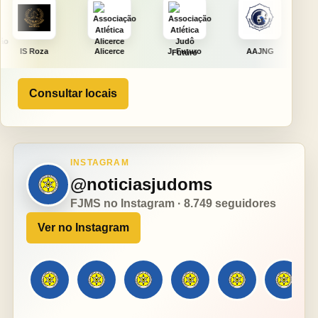
Alicerce
J. Futuro
AAJNG
TSURU
Consultar locais
INSTAGRAM
@noticiasjudoms
FJMS no Instagram · 8.749 seguidores
Ver no Instagram