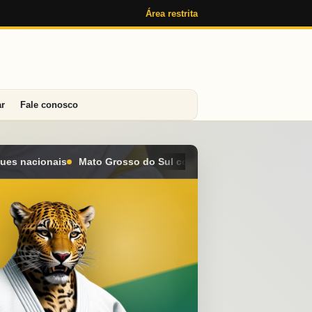
Área restrita
ar
Fale conosco
l conquista seis medalhas e alcança o 4º lugar geral no Campeon