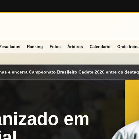
Resultados
Ranking
Fotos
Árbitros
Calendário
Onde trein
o Cadete 2026 entre os destaques nacionais
Mato Grosso do Su
anizado em
al.