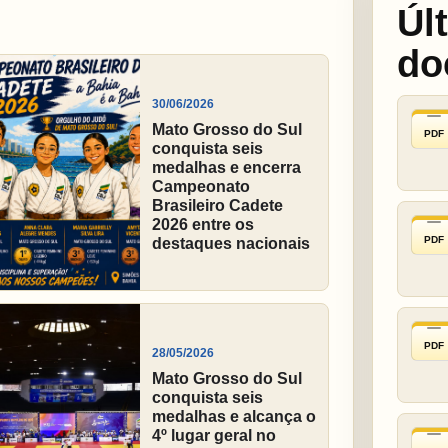
Úl
do
30/06/2026
Mato Grosso do Sul
PDF
conquista seis
medalhas e encerra
Campeonato
Brasileiro Cadete
2026 entre os
PDF
destaques nacionais
PDF
28/05/2026
Mato Grosso do Sul
conquista seis
medalhas e alcança o
4º lugar geral no