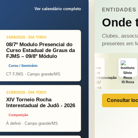
Ver calendário completo
ENTIDADES 
Onde t
Clubes, associa
14/08/2026 · DIA TODO
presentes em M
08/7º Modulo Presencial do
Curso Estadual de Graus da
FJMS – 09/8º Módulo
Curso / Seminário
CT FJMS · Campo grande/MS
ight
ONÇA PINT
PSOPJ
IS Roza
Alicerce
21/08/2026 · DIA TODO
XIV Torneio Rocha
Consultar loc
Interestadual de Judô - 2026
Competição
Á definir · Campo grande/MS