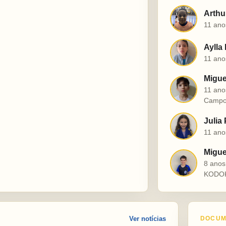
Arthu
A
11 ano
Aylla
A
11 ano
Migue
M
11 ano
Campo
Julia
J
11 ano
Miguel
M
8 ano
KODO
Ver notícias
DOCUM