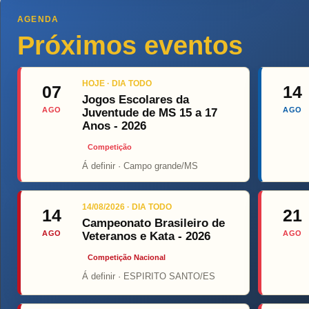
AGENDA
Próximos eventos
HOJE · DIA TODO
07
14
Jogos Escolares da
AGO
AGO
Juventude de MS 15 a 17
Anos - 2026
Competição
Á definir · Campo grande/MS
Top F
14/08/2026 · DIA TODO
14
21
Campeonato Brasileiro de
AGO
AGO
Veteranos e Kata - 2026
Competição Nacional
Á definir · ESPIRITO SANTO/ES