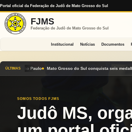
Portal oficial da Federação de Judô de Mato Grosso do Sul
FJMS
Federação de Judô de Mato Grosso do Sul
Institucional
Notícias
Documentos
 do Sul conquista seis medalhas e encerra Campeonato Brasileir
ÚLTIMAS
SOMOS TODOS FJMS
Judô MS, org
um portal ofici