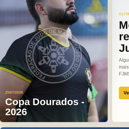
ÚLTI
M
r
J
Algu
mais
FJM
Ve
25/07/2026
Copa Dourados -
2026