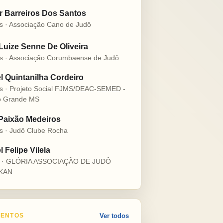
r Barreiros Dos Santos
s · Associação Cano de Judô
 Luize Senne De Oliveira
s · Associação Corumbaense de Judô
l Quintanilha Cordeiro
s · Projeto Social FJMS/DEAC-SEMED -
 Grande MS
 Paixão Medeiros
s · Judô Clube Rocha
 Felipe Vilela
s · GLÓRIA ASSOCIAÇÃO DE JUDÔ
KAN
ENTOS
Ver todos