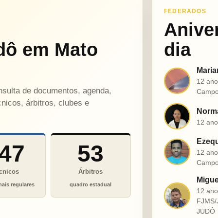
FEDERADOS
Anive
dô em Mato
dia
Maria
M
12 ano
onsulta de documentos, agenda,
Campo
nicos, árbitros, clubes e
Norma
N
12 ano
Ezequ
47
53
E
12 ano
Campo
cnicos
Árbitros
Migue
nais regulares
quadro estadual
12 an
M
FJMS/
JUDÔ