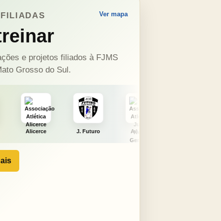
Ver mapa
FILIADAS
reinar
ções e projetos filiados à FJMS
ato Grosso do Sul.
J. Futuro
AAJNG
TSURU
AJCS
ais