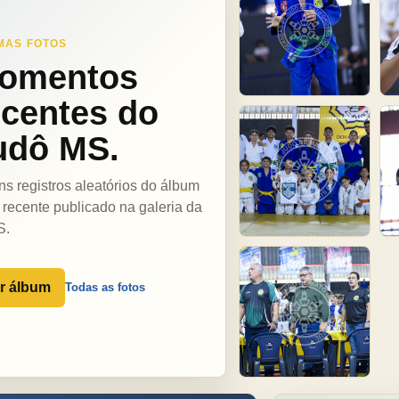
MAS FOTOS
omentos
ecentes do
udô MS.
ns registros aleatórios do álbum
 recente publicado na galeria da
S.
r álbum
Todas as fotos