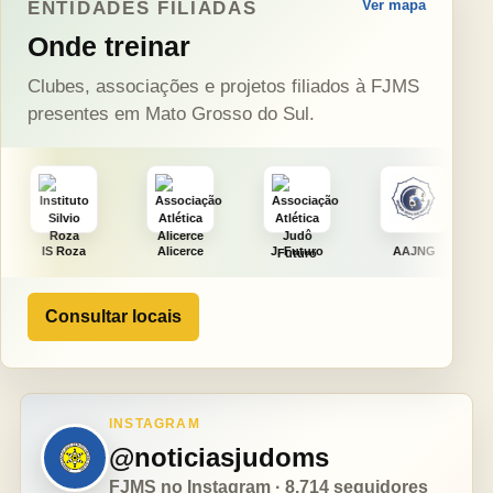
Ver mapa
ENTIDADES FILIADAS
Onde treinar
Clubes, associações e projetos filiados à FJMS
presentes em Mato Grosso do Sul.
Alicerce
J. Futuro
AAJNG
TSURU
Consultar locais
INSTAGRAM
@noticiasjudoms
FJMS no Instagram · 8.714 seguidores