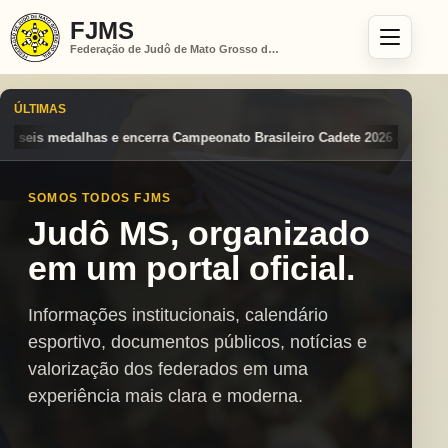
FJMS
Federação de Judô de Mato Grosso do Sul
ÚLTIMAS
to Brasileiro Cadete 2026 entre os destaques nacionais
Mato Grosso 
SOMOS TODOS FJMS
Judô MS, organizado
em um portal oficial.
Informações institucionais, calendário
esportivo, documentos públicos, notícias e
valorização dos federados em uma
experiência mais clara e moderna.