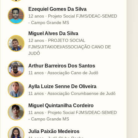
Ezequiel Gomes Da Silva
E
12 anos · Projeto Social FJMS/DEAC-SEMED
- Campo Grande MS
Miguel Alves Da Silva
12 anos · PROJETO SOCIAL
M
FJMS/JITAKIOEI/ASSOCIAÇÃO CANO DE
JUDÔ
Arthur Barreiros Dos Santos
A
11 anos · Associação Cano de Judô
Aylla Luize Senne De Oliveira
A
11 anos · Associação Corumbaense de Judô
Miguel Quintanilha Cordeiro
M
11 anos · Projeto Social FJMS/DEAC-SEMED
- Campo Grande MS
Julia Paixão Medeiros
J