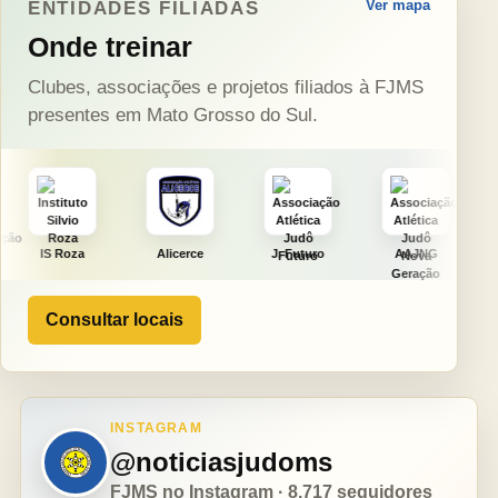
Ver mapa
ENTIDADES FILIADAS
Onde treinar
Clubes, associações e projetos filiados à FJMS
presentes em Mato Grosso do Sul.
Alicerce
J. Futuro
AAJNG
TSURU
Consultar locais
INSTAGRAM
@noticiasjudoms
FJMS no Instagram · 8.717 seguidores