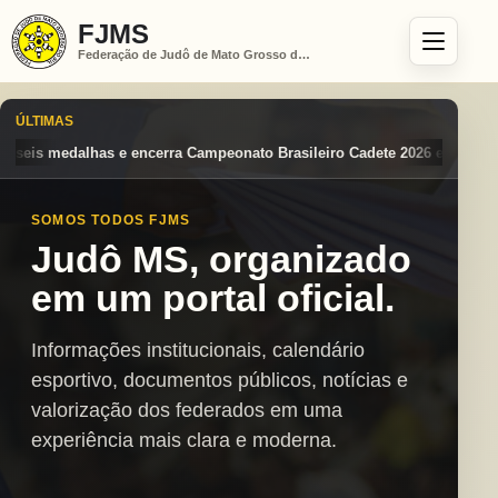
FJMS
Federação de Judô de Mato Grosso do Sul
ÚLTIMAS
eonato Brasileiro Cadete 2026 entre os destaques nacionais
Mato Gro
SOMOS TODOS FJMS
Judô MS, organizado
em um portal oficial.
Informações institucionais, calendário
esportivo, documentos públicos, notícias e
valorização dos federados em uma
experiência mais clara e moderna.