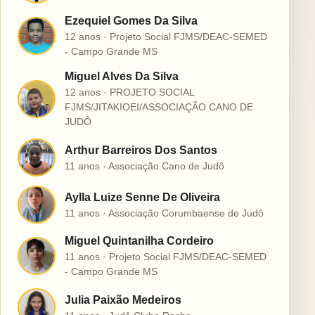
Ezequiel Gomes Da Silva
E
12 anos · Projeto Social FJMS/DEAC-SEMED
- Campo Grande MS
Miguel Alves Da Silva
12 anos · PROJETO SOCIAL
M
FJMS/JITAKIOEI/ASSOCIAÇÃO CANO DE
JUDÔ
Arthur Barreiros Dos Santos
A
11 anos · Associação Cano de Judô
Aylla Luize Senne De Oliveira
A
11 anos · Associação Corumbaense de Judô
Miguel Quintanilha Cordeiro
M
11 anos · Projeto Social FJMS/DEAC-SEMED
- Campo Grande MS
Julia Paixão Medeiros
J