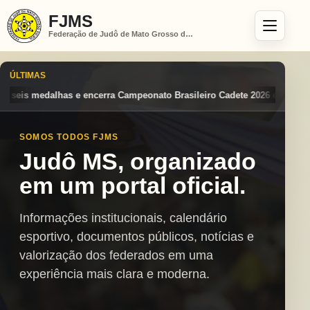
FJMS
Federação de Judô de Mato Grosso do Sul
ÚLTIMAS
o Brasileiro Cadete 2026 entre os destaques nacionais
Mato Grosso d
SOMOS TODOS FJMS
Judô MS, organizado
em um portal oficial.
Informações institucionais, calendário
esportivo, documentos públicos, notícias e
valorização dos federados em uma
experiência mais clara e moderna.