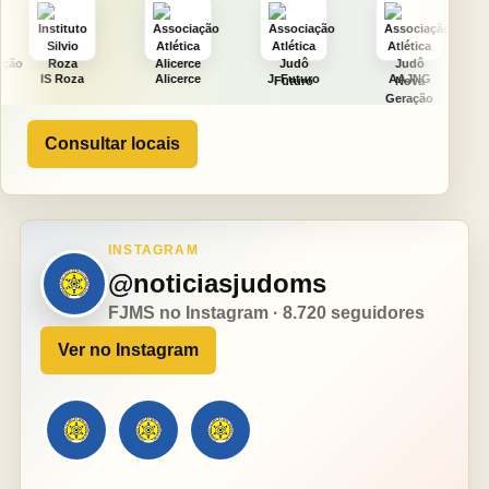
Alicerce
J. Futuro
AAJNG
TSURU
Consultar locais
INSTAGRAM
@noticiasjudoms
FJMS no Instagram · 8.720 seguidores
Ver no Instagram