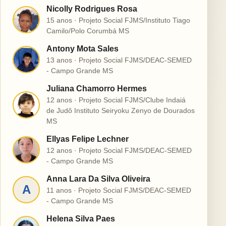
Nicolly Rodrigues Rosa
N
15 anos · Projeto Social FJMS/Instituto Tiago
Camilo/Polo Corumbá MS
Antony Mota Sales
A
13 anos · Projeto Social FJMS/DEAC-SEMED
- Campo Grande MS
Juliana Chamorro Hermes
12 anos · Projeto Social FJMS/Clube Indaiá
J
de Judô Instituto Seiryoku Zenyo de Dourados
MS
Ellyas Felipe Lechner
E
12 anos · Projeto Social FJMS/DEAC-SEMED
- Campo Grande MS
Anna Lara Da Silva Oliveira
A
11 anos · Projeto Social FJMS/DEAC-SEMED
- Campo Grande MS
Helena Silva Paes