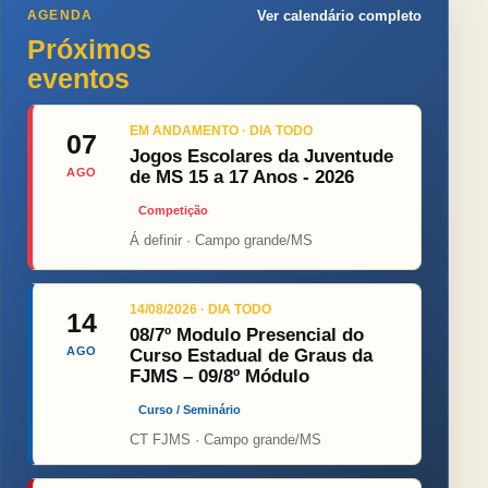
AGENDA
Ver calendário completo
Próximos
eventos
EM ANDAMENTO · DIA TODO
07
Jogos Escolares da Juventude
AGO
de MS 15 a 17 Anos - 2026
Competição
Á definir · Campo grande/MS
14/08/2026 · DIA TODO
14
08/7º Modulo Presencial do
AGO
Curso Estadual de Graus da
FJMS – 09/8º Módulo
Curso / Seminário
CT FJMS · Campo grande/MS