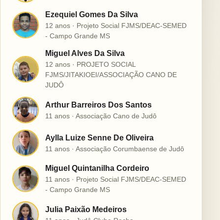
Ezequiel Gomes Da Silva
E
12 anos · Projeto Social FJMS/DEAC-SEMED
- Campo Grande MS
Miguel Alves Da Silva
12 anos · PROJETO SOCIAL
M
FJMS/JITAKIOEI/ASSOCIAÇÃO CANO DE
JUDÔ
Arthur Barreiros Dos Santos
A
11 anos · Associação Cano de Judô
Aylla Luize Senne De Oliveira
A
11 anos · Associação Corumbaense de Judô
Miguel Quintanilha Cordeiro
M
11 anos · Projeto Social FJMS/DEAC-SEMED
- Campo Grande MS
Julia Paixão Medeiros
J