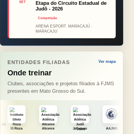
SET
Etapa do Circuito Estadual de
Judô - 2026
Competição
ARENA ESPORT. MARACAJÚ ·
MARACAJU
Ver mapa
ENTIDADES FILIADAS
Onde treinar
Clubes, associações e projetos filiados à FJMS
presentes em Mato Grosso do Sul.
Alicerce
J. Futuro
AAJNG
TSURU