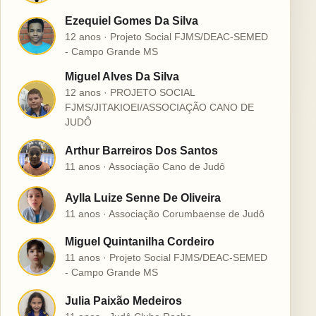
Ezequiel Gomes Da Silva
E
12 anos · Projeto Social FJMS/DEAC-SEMED
- Campo Grande MS
Miguel Alves Da Silva
12 anos · PROJETO SOCIAL
M
FJMS/JITAKIOEI/ASSOCIAÇÃO CANO DE
JUDÔ
Arthur Barreiros Dos Santos
A
11 anos · Associação Cano de Judô
Aylla Luize Senne De Oliveira
A
11 anos · Associação Corumbaense de Judô
Miguel Quintanilha Cordeiro
M
11 anos · Projeto Social FJMS/DEAC-SEMED
- Campo Grande MS
Julia Paixão Medeiros
J