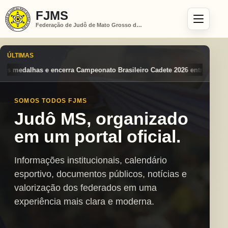
FJMS
Federação de Judô de Mato Grosso do Sul
ÚLTIMAS
to Brasileiro Cadete 2026 entre os destaques nacionais
Mato Grosso 
SOMOS TODOS FJMS
Judô MS, organizado
em um portal oficial.
Informações institucionais, calendário
esportivo, documentos públicos, notícias e
valorização dos federados em uma
experiência mais clara e moderna.