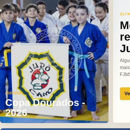
ÚLTI
M
r
J
Algu
mais
FJM
Ve
25/07/2026
Copa Dourados -
2026