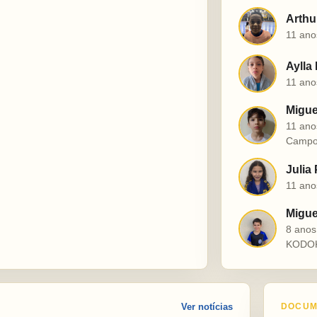
Arthu
A
11 ano
Aylla
A
11 ano
Migue
M
11 ano
Campo
Julia
J
11 ano
Miguel
M
8 ano
KODO
Ver notícias
DOCUM