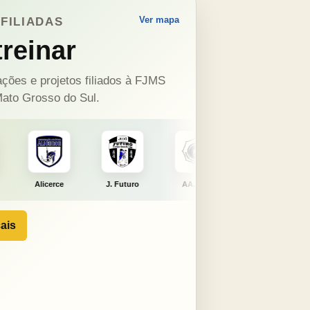
Ver mapa
FILIADAS
reinar
ções e projetos filiados à FJMS
ato Grosso do Sul.
J. Futuro
AAJNG
TSURU
AJCS
ais