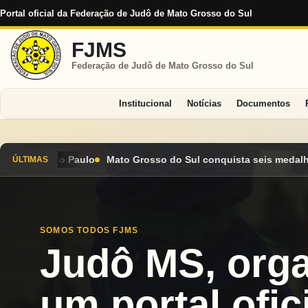
Portal oficial da Federação de Judô de Mato Grosso do Sul
FJMS
Federação de Judô de Mato Grosso do Sul
Institucional
Notícias
Documentos
 do Sul conquista seis medalhas e encerra Campeonato Brasileir
ÚLTIMAS
SOMOS TODOS FJMS
Judô MS, org
um portal ofici