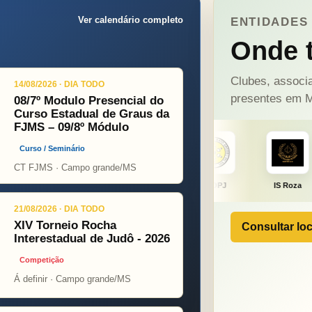
Ver calendário completo
ENTIDADES 
Onde t
Clubes, associa
14/08/2026 · DIA TODO
presentes em M
08/7º Modulo Presencial do
Curso Estadual de Graus da
FJMS – 09/8º Módulo
Curso / Seminário
CT FJMS · Campo grande/MS
ght
ONÇA PINT
PSOPJ
IS Roza
Alicerce
21/08/2026 · DIA TODO
XIV Torneio Rocha
Consultar loc
Interestadual de Judô - 2026
Competição
Á definir · Campo grande/MS