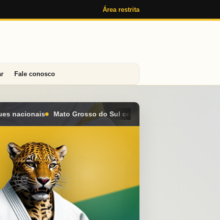
Área restrita
ar
Fale conosco
 conquista seis medalhas e alcança o 4º lugar geral no Campeon