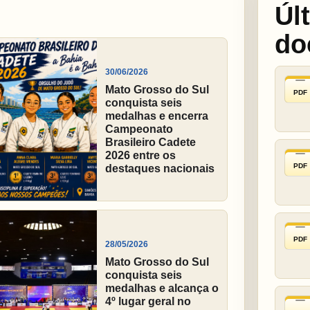
Úl
do
30/06/2026
Mato Grosso do Sul
PDF
conquista seis
medalhas e encerra
Campeonato
Brasileiro Cadete
2026 entre os
PDF
destaques nacionais
PDF
28/05/2026
Mato Grosso do Sul
conquista seis
medalhas e alcança o
4º lugar geral no