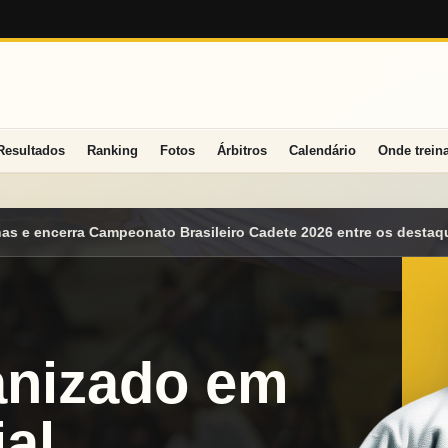
Resultados
Ranking
Fotos
Árbitros
Calendário
Onde trein
o Cadete 2026 entre os destaques nacionais
Mato Grosso do Sul
anizado em
al.