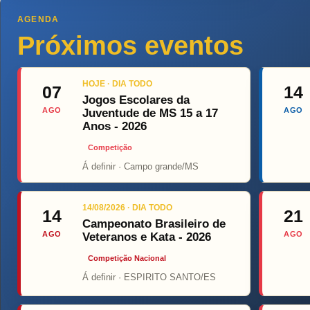
AGENDA
Próximos eventos
HOJE · DIA TODO
07
14
Jogos Escolares da
AGO
AGO
Juventude de MS 15 a 17
Anos - 2026
Competição
Á definir · Campo grande/MS
Top Fi
14/08/2026 · DIA TODO
14
21
Campeonato Brasileiro de
AGO
AGO
Veteranos e Kata - 2026
Competição Nacional
Á definir · ESPIRITO SANTO/ES