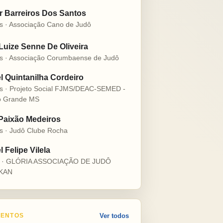
r Barreiros Dos Santos
s · Associação Cano de Judô
 Luize Senne De Oliveira
s · Associação Corumbaense de Judô
l Quintanilha Cordeiro
s · Projeto Social FJMS/DEAC-SEMED -
 Grande MS
 Paixão Medeiros
s · Judô Clube Rocha
 Felipe Vilela
s · GLÓRIA ASSOCIAÇÃO DE JUDÔ
KAN
ENTOS
Ver todos