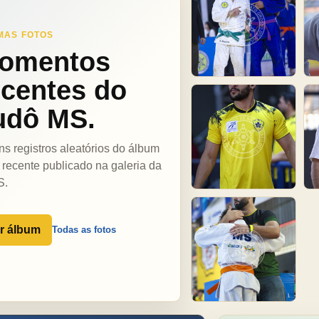
MAS FOTOS
omentos
ecentes do
udô MS.
ns registros aleatórios do álbum
 recente publicado na galeria da
S.
r álbum
Todas as fotos