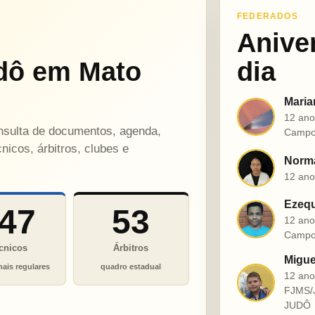
FEDERADOS
Anive
dô em Mato
dia
Maria
M
12 ano
onsulta de documentos, agenda,
Campo
nicos, árbitros, clubes e
Norma
N
12 ano
Ezequ
47
53
E
12 ano
Campo
cnicos
Árbitros
Migue
nais regulares
quadro estadual
12 an
M
FJMS/
JUDÔ