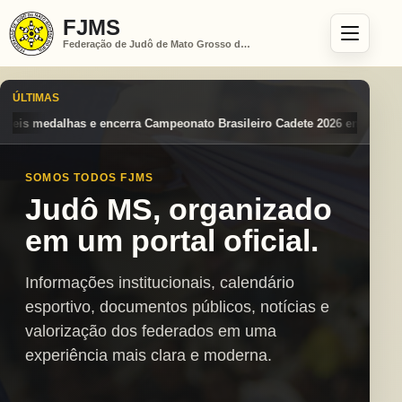
FJMS
Federação de Judô de Mato Grosso do Sul
ÚLTIMAS
ato Brasileiro Cadete 2026 entre os destaques nacionais
Mato Grosso
SOMOS TODOS FJMS
Judô MS, organizado
em um portal oficial.
Informações institucionais, calendário
esportivo, documentos públicos, notícias e
valorização dos federados em uma
experiência mais clara e moderna.