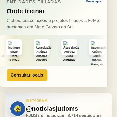
Ver mapa
ENTIDADES FILIADAS
Onde treinar
Clubes, associações e projetos filiados à FJMS
presentes em Mato Grosso do Sul.
Alicerce
J. Futuro
AAJNG
TSURU
Consultar locais
INSTAGRAM
@noticiasjudoms
FJMS no Instagram · 8.714 seguidores