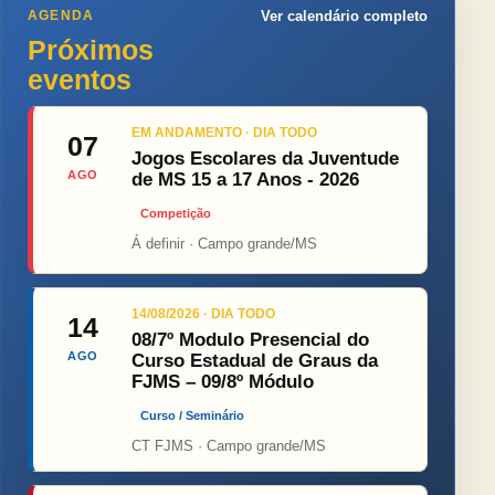
AGENDA
Ver calendário completo
Próximos
eventos
EM ANDAMENTO · DIA TODO
07
Jogos Escolares da Juventude
AGO
de MS 15 a 17 Anos - 2026
Competição
Á definir · Campo grande/MS
14/08/2026 · DIA TODO
14
08/7º Modulo Presencial do
AGO
Curso Estadual de Graus da
FJMS – 09/8º Módulo
Curso / Seminário
CT FJMS · Campo grande/MS