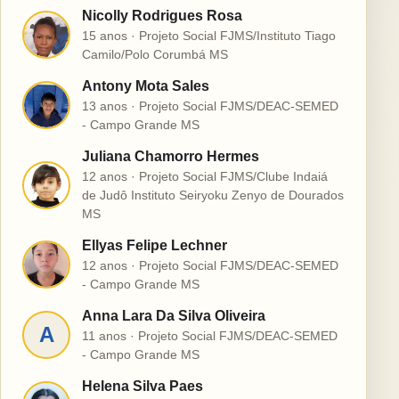
Nicolly Rodrigues Rosa
N
15 anos · Projeto Social FJMS/Instituto Tiago
Camilo/Polo Corumbá MS
Antony Mota Sales
A
13 anos · Projeto Social FJMS/DEAC-SEMED
- Campo Grande MS
Juliana Chamorro Hermes
12 anos · Projeto Social FJMS/Clube Indaiá
J
de Judô Instituto Seiryoku Zenyo de Dourados
MS
Ellyas Felipe Lechner
E
12 anos · Projeto Social FJMS/DEAC-SEMED
- Campo Grande MS
Anna Lara Da Silva Oliveira
A
11 anos · Projeto Social FJMS/DEAC-SEMED
- Campo Grande MS
Helena Silva Paes