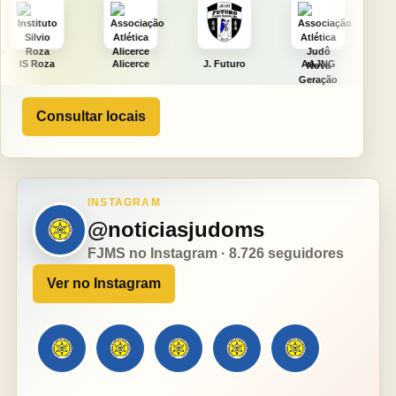
Alicerce
J. Futuro
AAJNG
TSURU
Consultar locais
INSTAGRAM
@noticiasjudoms
FJMS no Instagram · 8.726 seguidores
Ver no Instagram